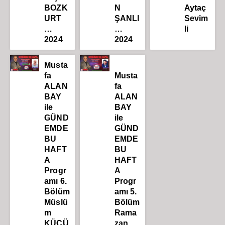
BOZK
N
Aytaç
URT
ŞANLI
Sevim
…
…
li
2024
2024
Musta
fa
Musta
ALAN
fa
BAY
ALAN
ile
BAY
GÜND
ile
EMDE
GÜND
BU
EMDE
HAFT
BU
A
HAFT
Progr
A
amı 6.
Progr
Bölüm
amı 5.
Müslü
Bölüm
m
Rama
KÜÇÜ
zan