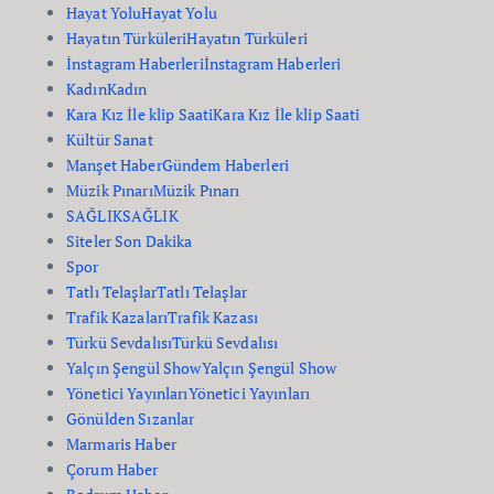
Hayat Yolu
Hayat Yolu
Hayatın Türküleri
Hayatın Türküleri
İnstagram Haberleri
İnstagram Haberleri
Kadın
Kadın
Kara Kız İle klip Saati
Kara Kız İle klip Saati
Kültür Sanat
Manşet Haber
Gündem Haberleri
Müzik Pınarı
Müzik Pınarı
SAĞLIK
SAĞLIK
Siteler Son Dakika
Spor
Tatlı Telaşlar
Tatlı Telaşlar
Trafik Kazaları
Trafik Kazası
Türkü Sevdalısı
Türkü Sevdalısı
Yalçın Şengül Show
Yalçın Şengül Show
Yönetici Yayınları
Yönetici Yayınları
Gönülden Sızanlar
Marmaris Haber
Çorum Haber