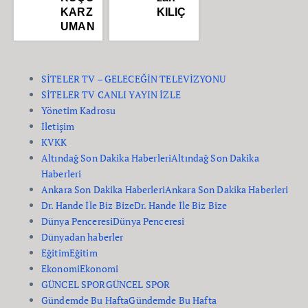
KARZ
KILIÇ
UMAN
SİTELER TV – GELECEĞİN TELEVİZYONU
SİTELER TV CANLI YAYIN İZLE
Yönetim Kadrosu
İletişim
KVKK
Altındağ Son Dakika Haberleri
Altındağ Son Dakika
Haberleri
Ankara Son Dakika Haberleri
Ankara Son Dakika Haberleri
Dr. Hande İle Biz Bize
Dr. Hande İle Biz Bize
Dünya Penceresi
Dünya Penceresi
Dünyadan haberler
Eğitim
Eğitim
Ekonomi
Ekonomi
GÜNCEL SPOR
GÜNCEL SPOR
Gündemde Bu Hafta
Gündemde Bu Hafta