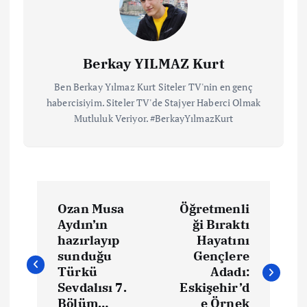
Berkay YILMAZ Kurt
Ben Berkay Yılmaz Kurt Siteler TV'nin en genç
habercisiyim. Siteler TV'de Stajyer Haberci Olmak
Mutluluk Veriyor. #BerkayYılmazKurt
Ozan Musa
Öğretmenli
Aydın’ın
ği Bıraktı
hazırlayıp
Hayatını
sunduğu
Gençlere
Türkü
Adadı:
Sevdalısı 7.
Eskişehir’d
Bölüm…
e Örnek