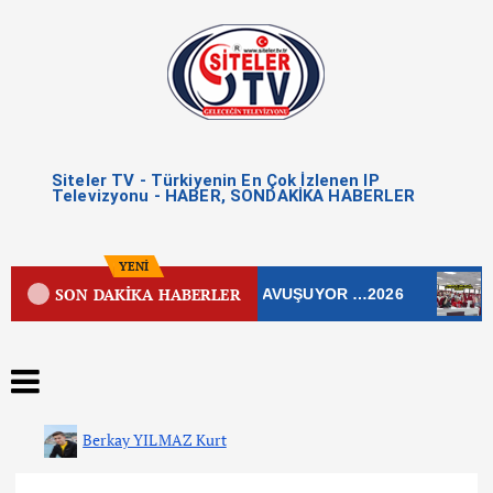
Siteler TV - Türkiyenin En Çok İzlenen IP
Televizyonu - HABER, SONDAKİKA HABERLER
YENİ
SON DAKİKA HABERLER
DDESİ YENİ ÇEHRESİNE KAVUŞUYOR …2026
ÇANKAY
Berkay YILMAZ Kurt