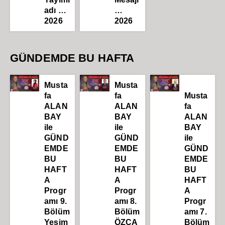
adı …
…
2026
2026
GÜNDEMDE BU HAFTA
Musta
Musta
fa
fa
Musta
ALAN
ALAN
fa
BAY
BAY
ALAN
ile
ile
BAY
GÜND
GÜND
ile
EMDE
EMDE
GÜND
BU
BU
EMDE
HAFT
HAFT
BU
A
A
HAFT
Progr
Progr
A
amı 9.
amı 8.
Progr
Bölüm
Bölüm
amı 7.
Yeşim
ÖZCA
Bölüm