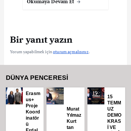
Okumaya Devam Et
Bir yanıt yazın
Yorum yapabilmek için
oturum açmalısınız
.
DÜNYA PENCERESİ
Erasm
15
us+
TEMM
Proje
Murat
UZ
Koord
Yılmaz
DEMO
inatör
Kurt
KRAS
ü
tan
İ VE
Erdal