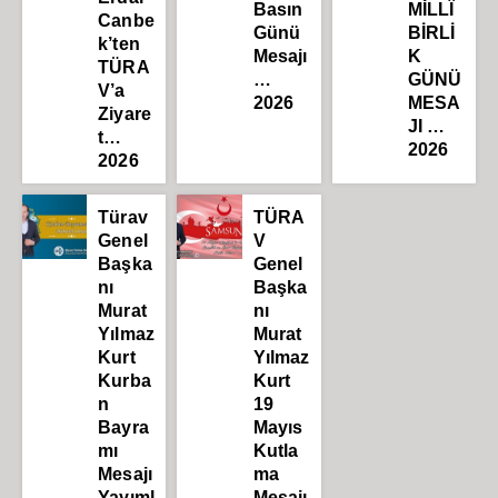
Basın
MİLLÎ
Canbe
Günü
BİRLİ
k’ten
Mesajı
K
TÜRA
…
GÜNÜ
V’a
2026
MESA
Ziyare
JI …
t…
2026
2026
Türav
TÜRA
Genel
V
Başka
Genel
nı
Başka
Murat
nı
Yılmaz
Murat
Kurt
Yılmaz
Kurba
Kurt
n
19
Bayra
Mayıs
mı
Kutla
Mesajı
ma
Yayıml
Mesajı