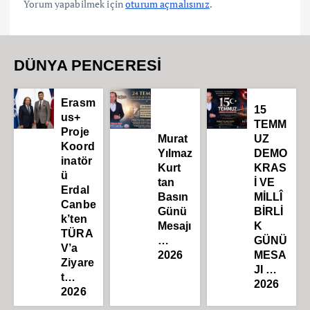
Yorum yapabilmek için
oturum açmalısınız
.
DÜNYA PENCERESİ
Erasm
15
us+
TEMM
Proje
Murat
UZ
Koord
Yılmaz
DEMO
inatör
Kurt
KRAS
ü
tan
İ VE
Erdal
Basın
MİLLÎ
Canbe
Günü
BİRLİ
k’ten
Mesajı
K
TÜRA
…
GÜNÜ
V’a
2026
MESA
Ziyare
JI …
t…
2026
2026