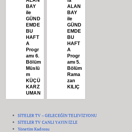
ALAN
fa
BAY
ALAN
ile
BAY
GÜND
ile
EMDE
GÜND
BU
EMDE
HAFT
BU
A
HAFT
Progr
A
amı 6.
Progr
Bölüm
amı 5.
Müslü
Bölüm
m
Rama
KÜÇÜ
zan
KARZ
KILIÇ
UMAN
SİTELER TV – GELECEĞİN TELEVİZYONU
SİTELER TV CANLI YAYIN İZLE
Yönetim Kadrosu