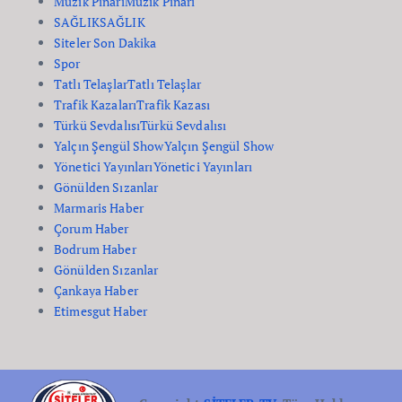
Müzik Pınarı
Müzik Pınarı
SAĞLIK
SAĞLIK
Siteler Son Dakika
Spor
Tatlı Telaşlar
Tatlı Telaşlar
Trafik Kazaları
Trafik Kazası
Türkü Sevdalısı
Türkü Sevdalısı
Yalçın Şengül Show
Yalçın Şengül Show
Yönetici Yayınları
Yönetici Yayınları
Gönülden Sızanlar
Marmaris Haber
Çorum Haber
Bodrum Haber
Gönülden Sızanlar
Çankaya Haber
Etimesgut Haber