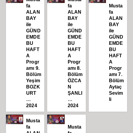
fa
fa
Musta
ALAN
ALAN
fa
BAY
BAY
ALAN
ile
ile
BAY
GÜND
GÜND
ile
EMDE
EMDE
GÜND
BU
BU
EMDE
HAFT
HAFT
BU
A
A
HAFT
Progr
Progr
A
amı 9.
amı 8.
Progr
Bölüm
Bölüm
amı 7.
Yeşim
ÖZCA
Bölüm
BOZK
N
Aytaç
URT
ŞANLI
Sevim
…
…
li
2024
2024
Musta
fa
Musta