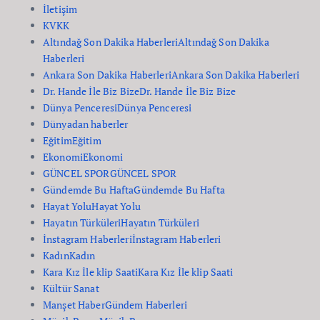
İletişim
KVKK
Altındağ Son Dakika Haberleri
Altındağ Son Dakika
Haberleri
Ankara Son Dakika Haberleri
Ankara Son Dakika Haberleri
Dr. Hande İle Biz Bize
Dr. Hande İle Biz Bize
Dünya Penceresi
Dünya Penceresi
Dünyadan haberler
Eğitim
Eğitim
Ekonomi
Ekonomi
GÜNCEL SPOR
GÜNCEL SPOR
Gündemde Bu Hafta
Gündemde Bu Hafta
Hayat Yolu
Hayat Yolu
Hayatın Türküleri
Hayatın Türküleri
İnstagram Haberleri
İnstagram Haberleri
Kadın
Kadın
Kara Kız İle klip Saati
Kara Kız İle klip Saati
Kültür Sanat
Manşet Haber
Gündem Haberleri