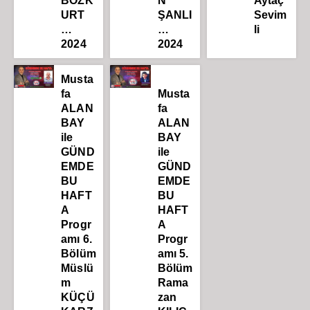
BOZK
N
Aytaç
URT
ŞANLI
Sevim
…
…
li
2024
2024
Musta
fa
Musta
ALAN
fa
BAY
ALAN
ile
BAY
GÜND
ile
EMDE
GÜND
BU
EMDE
HAFT
BU
A
HAFT
Progr
A
amı 6.
Progr
Bölüm
amı 5.
Müslü
Bölüm
m
Rama
KÜÇÜ
zan