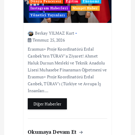
Dünya Penceresi
Eğitim
Ekonomi
İnstagram Haberleri
Manşet Haber
Yönetici Yayınları
Berkay YILMAZ Kurt
Temmuz 25, 2026
Erasmus+ Proje Koordinatörü Erdal
Canbek’ten TÜRAV’a Ziyaret! Ahmet
Haluk Dursun Mesleki ve Teknik Anadolu
Lisesi Muhasebe Finansman Öğretmeni ve
Erasmus+ Proje Koordinatörü Erdal
Canbek, TÜRAV’ı (Türkiye ve Avrupa İş
İnsanları…
Diğer Haberler
Okumaya Devam Et