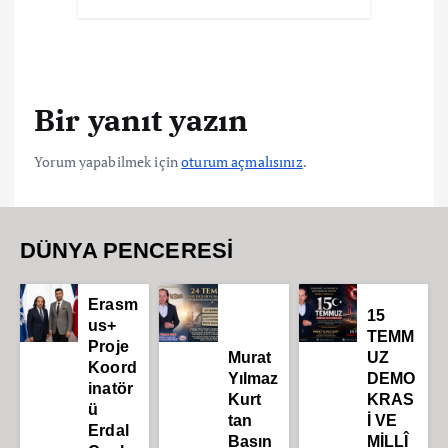
Bir yanıt yazın
Yorum yapabilmek için
oturum açmalısınız
.
DÜNYA PENCERESİ
Erasm
15
us+
TEMM
Proje
Murat
UZ
Koord
Yılmaz
DEMO
inatör
Kurt
KRAS
ü
tan
İ VE
Erdal
Basın
MİLLÎ