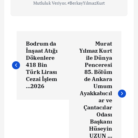
Mutluluk Veriyor. #BerkayYılmazKurt
Bodrum da
Murat
İnşaat Atığı
Yılmaz Kurt
Dökenlere
ile Dünya
418 Bin
Penceresi
Türk Lirası
85. Bölüm
Cezai İşlem
de Ankara
…2026
Umum
Ayakkabıcıl
ar ve
Çantacılar
Odası
Başkanı
Hüseyin
UZUN …