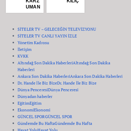
KARZ
KILIÇ
UMAN
SİTELER TV – GELECEĞİN TELEVİZYONU
SİTELER TV CANLI YAYIN İZLE
Yönetim Kadrosu
İletişim
KVKK
Altındağ Son Dakika Haberleri
Altındağ Son Dakika
Haberleri
Ankara Son Dakika Haberleri
Ankara Son Dakika Haberleri
Dr. Hande İle Biz Bize
Dr. Hande İle Biz Bize
Dünya Penceresi
Dünya Penceresi
Dünyadan haberler
Eğitim
Eğitim
Ekonomi
Ekonomi
GÜNCEL SPOR
GÜNCEL SPOR
Gündemde Bu Hafta
Gündemde Bu Hafta
Hayat Yolu
Hayat Yolu