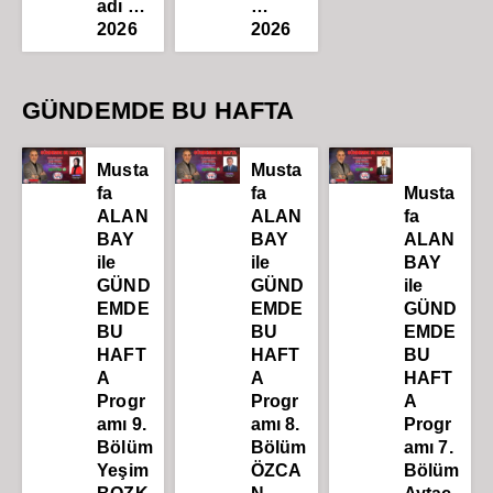
adı …
…
2026
2026
GÜNDEMDE BU HAFTA
Musta
Musta
fa
fa
Musta
ALAN
ALAN
fa
BAY
BAY
ALAN
ile
ile
BAY
GÜND
GÜND
ile
EMDE
EMDE
GÜND
BU
BU
EMDE
HAFT
HAFT
BU
A
A
HAFT
Progr
Progr
A
amı 9.
amı 8.
Progr
Bölüm
Bölüm
amı 7.
Yeşim
ÖZCA
Bölüm