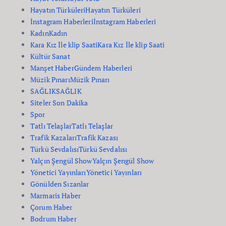
Hayatın Türküleri
Hayatın Türküleri
İnstagram Haberleri
İnstagram Haberleri
Kadın
Kadın
Kara Kız İle klip Saati
Kara Kız İle klip Saati
Kültür Sanat
Manşet Haber
Gündem Haberleri
Müzik Pınarı
Müzik Pınarı
SAĞLIK
SAĞLIK
Siteler Son Dakika
Spor
Tatlı Telaşlar
Tatlı Telaşlar
Trafik Kazaları
Trafik Kazası
Türkü Sevdalısı
Türkü Sevdalısı
Yalçın Şengül Show
Yalçın Şengül Show
Yönetici Yayınları
Yönetici Yayınları
Gönülden Sızanlar
Marmaris Haber
Çorum Haber
Bodrum Haber