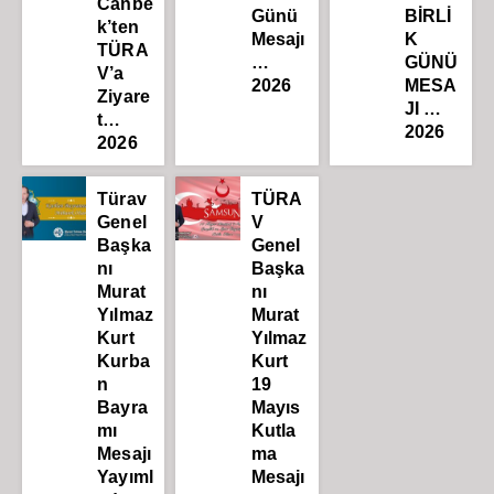
Canbe
Günü
BİRLİ
k’ten
Mesajı
K
TÜRA
…
GÜNÜ
V’a
2026
MESA
Ziyare
JI …
t…
2026
2026
Türav
TÜRA
Genel
V
Başka
Genel
nı
Başka
Murat
nı
Yılmaz
Murat
Kurt
Yılmaz
Kurba
Kurt
n
19
Bayra
Mayıs
mı
Kutla
Mesajı
ma
Yayıml
Mesajı