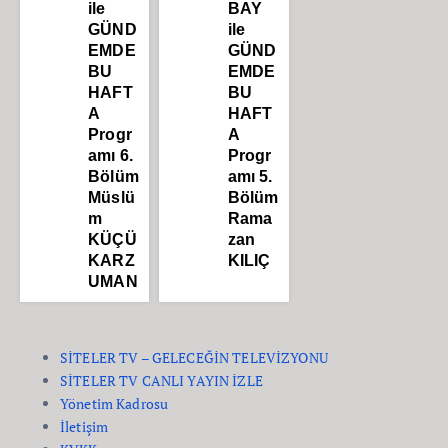
ile
BAY
GÜND
ile
EMDE
GÜND
BU
EMDE
HAFT
BU
A
HAFT
Progr
A
amı 6.
Progr
Bölüm
amı 5.
Müslü
Bölüm
m
Rama
KÜÇÜ
zan
KARZ
KILIÇ
UMAN
SİTELER TV – GELECEĞİN TELEVİZYONU
SİTELER TV CANLI YAYIN İZLE
Yönetim Kadrosu
İletişim