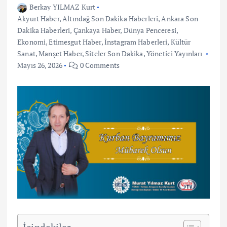
Berkay YILMAZ Kurt
Akyurt Haber
,
Altındağ Son Dakika Haberleri
,
Ankara Son
Dakika Haberleri
,
Çankaya Haber
,
Dünya Penceresi
,
Ekonomi
,
Etimesgut Haber
,
İnstagram Haberleri
,
Kültür
Sanat
,
Manşet Haber
,
Siteler Son Dakika
,
Yönetici Yayınları
Mayıs 26, 2026
0 Comments
İçindekiler