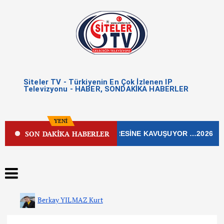
Siteler TV - Türkiyenin En Çok İzlenen IP
Televizyonu - HABER, SONDAKİKA HABERLER
YENİ
SON DAKİKA HABERLER
N İŞLEK CADDESİ YENİ ÇEHRESİNE KAVUŞUYOR …2026
Berkay YILMAZ Kurt