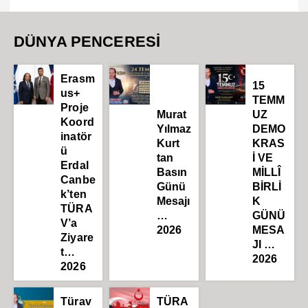
DÜNYA PENCERESİ
Erasm
15
us+
TEMM
Proje
Murat
UZ
Koord
Yılmaz
DEMO
inatör
Kurt
KRAS
ü
tan
İ VE
Erdal
Basın
MİLLÎ
Canbe
Günü
BİRLİ
k’ten
Mesajı
K
TÜRA
…
GÜNÜ
V’a
2026
MESA
Ziyare
JI …
t…
2026
2026
Türav
TÜRA