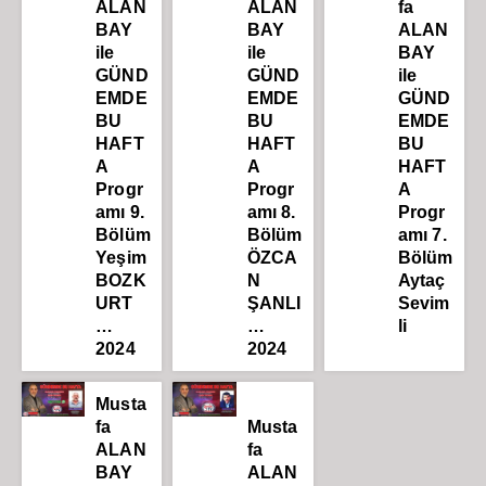
ALAN
ALAN
fa
BAY
BAY
ALAN
ile
ile
BAY
GÜND
GÜND
ile
EMDE
EMDE
GÜND
BU
BU
EMDE
HAFT
HAFT
BU
A
A
HAFT
Progr
Progr
A
amı 9.
amı 8.
Progr
Bölüm
Bölüm
amı 7.
Yeşim
ÖZCA
Bölüm
BOZK
N
Aytaç
URT
ŞANLI
Sevim
…
…
li
2024
2024
Musta
fa
Musta
ALAN
fa
BAY
ALAN