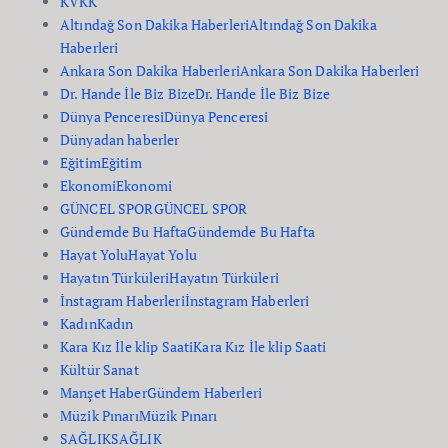
KVKK
Altındağ Son Dakika Haberleri
Altındağ Son Dakika
Haberleri
Ankara Son Dakika Haberleri
Ankara Son Dakika Haberleri
Dr. Hande İle Biz Bize
Dr. Hande İle Biz Bize
Dünya Penceresi
Dünya Penceresi
Dünyadan haberler
Eğitim
Eğitim
Ekonomi
Ekonomi
GÜNCEL SPOR
GÜNCEL SPOR
Gündemde Bu Hafta
Gündemde Bu Hafta
Hayat Yolu
Hayat Yolu
Hayatın Türküleri
Hayatın Türküleri
İnstagram Haberleri
İnstagram Haberleri
Kadın
Kadın
Kara Kız İle klip Saati
Kara Kız İle klip Saati
Kültür Sanat
Manşet Haber
Gündem Haberleri
Müzik Pınarı
Müzik Pınarı
SAĞLIK
SAĞLIK