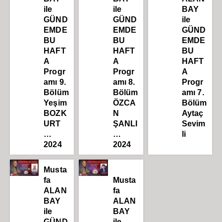
ile
ile
BAY
GÜND
GÜND
ile
EMDE
EMDE
GÜND
BU
BU
EMDE
HAFT
HAFT
BU
A
A
HAFT
Progr
Progr
A
amı 9.
amı 8.
Progr
Bölüm
Bölüm
amı 7.
Yeşim
ÖZCA
Bölüm
BOZK
N
Aytaç
URT
ŞANLI
Sevim
…
…
li
2024
2024
Musta
fa
Musta
ALAN
fa
BAY
ALAN
ile
BAY
GÜND
ile