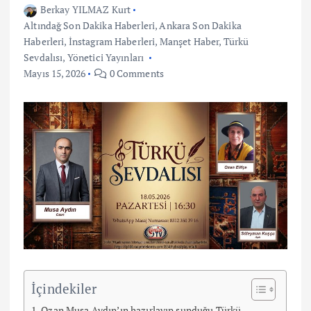
Berkay YILMAZ Kurt
Altındağ Son Dakika Haberleri
,
Ankara Son Dakika
Haberleri
,
İnstagram Haberleri
,
Manşet Haber
,
Türkü
Sevdalısı
,
Yönetici Yayınları
Mayıs 15, 2026
0 Comments
İçindekiler
Ozan Musa Aydın’ın hazırlayıp sunduğu Türkü