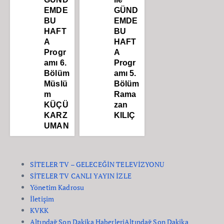
EMDE
GÜND
BU
EMDE
HAFT
BU
A
HAFT
Progr
A
amı 6.
Progr
Bölüm
amı 5.
Müslü
Bölüm
m
Rama
KÜÇÜ
zan
KARZ
KILIÇ
UMAN
SİTELER TV – GELECEĞİN TELEVİZYONU
SİTELER TV CANLI YAYIN İZLE
Yönetim Kadrosu
İletişim
KVKK
Altındağ Son Dakika Haberleri
Altındağ Son Dakika