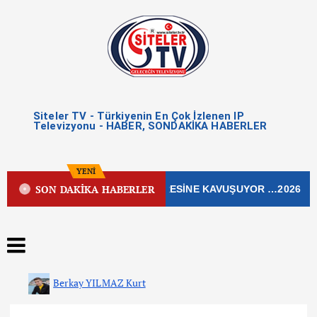
Siteler TV - Türkiyenin En Çok İzlenen IP
Televizyonu - HABER, SONDAKİKA HABERLER
YENİ
SON DAKİKA HABERLER
N İŞLEK CADDESİ YENİ ÇEHRESİNE KAVUŞUYOR …2026
Berkay YILMAZ Kurt