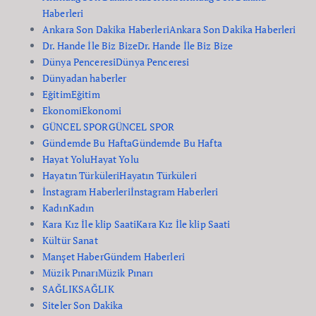
Haberleri
Ankara Son Dakika Haberleri
Ankara Son Dakika Haberleri
Dr. Hande İle Biz Bize
Dr. Hande İle Biz Bize
Dünya Penceresi
Dünya Penceresi
Dünyadan haberler
Eğitim
Eğitim
Ekonomi
Ekonomi
GÜNCEL SPOR
GÜNCEL SPOR
Gündemde Bu Hafta
Gündemde Bu Hafta
Hayat Yolu
Hayat Yolu
Hayatın Türküleri
Hayatın Türküleri
İnstagram Haberleri
İnstagram Haberleri
Kadın
Kadın
Kara Kız İle klip Saati
Kara Kız İle klip Saati
Kültür Sanat
Manşet Haber
Gündem Haberleri
Müzik Pınarı
Müzik Pınarı
SAĞLIK
SAĞLIK
Siteler Son Dakika