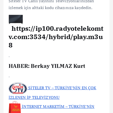
Siteler TV Canlı yayınını Televizyonlarınızdan
izlemek için alttaki kodu cihazınıza kaydedin.
https://ip100.radyotelekomt
v.com:3534/hybrid/play.m3u
8
.
HABER: Berkay YILMAZ Kurt
.
SİTELER TV – TÜRKİYE’NİN EN ÇOK
İZLENEN İP TELEVİZYONU
İNTERNET MARKETİM – TÜRKİYE’NİN