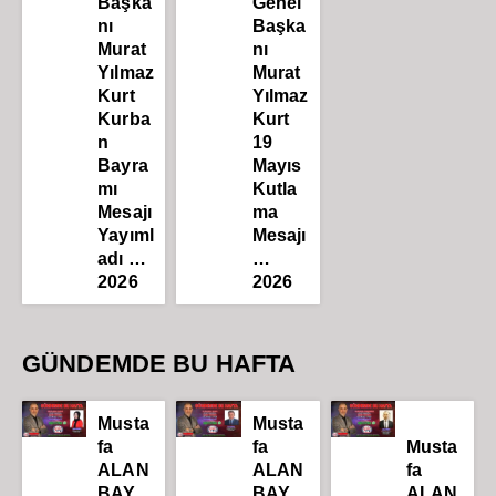
Başka
Genel
nı
Başka
Murat
nı
Yılmaz
Murat
Kurt
Yılmaz
Kurba
Kurt
n
19
Bayra
Mayıs
mı
Kutla
Mesajı
ma
Yayıml
Mesajı
adı …
…
2026
2026
GÜNDEMDE BU HAFTA
Musta
Musta
fa
fa
Musta
ALAN
ALAN
fa
BAY
BAY
ALAN