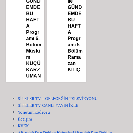
GÜND
ile
EMDE
GÜND
BU
EMDE
HAFT
BU
A
HAFT
Progr
A
amı 6.
Progr
Bölüm
amı 5.
Müslü
Bölüm
m
Rama
KÜÇÜ
zan
KARZ
KILIÇ
UMAN
SİTELER TV – GELECEĞİN TELEVİZYONU
SİTELER TV CANLI YAYIN İZLE
Yönetim Kadrosu
İletişim
KVKK
Altındağ Son Dakika Haberleri
Altındağ Son Dakika