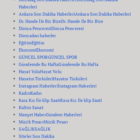
Haberleri
Ankara Son Dakika Haberleri
Ankara Son Dakika Haberleri
Dr. Hande İle Biz Bize
Dr. Hande İle Biz Bize
Dünya Penceresi
Dünya Penceresi
Dünyadan haberler
Eğitim
Eğitim
Ekonomi
Ekonomi
GÜNCEL SPOR
GÜNCEL SPOR
Gündemde Bu Hafta
Gündemde Bu Hafta
Hayat Yolu
Hayat Yolu
Hayatın Türküleri
Hayatın Türküleri
İnstagram Haberleri
İnstagram Haberleri
Kadın
Kadın
Kara Kız İle klip Saati
Kara Kız İle klip Saati
Kültür Sanat
Manşet Haber
Gündem Haberleri
Müzik Pınarı
Müzik Pınarı
SAĞLIK
SAĞLIK
Siteler Son Dakika