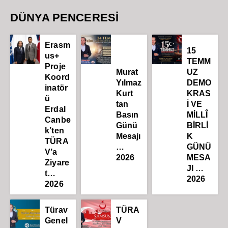
DÜNYA PENCERESİ
Erasm
15
us+
TEMM
Proje
Murat
UZ
Koord
Yılmaz
DEMO
inatör
Kurt
KRAS
ü
tan
İ VE
Erdal
Basın
MİLLÎ
Canbe
Günü
BİRLİ
k’ten
Mesajı
K
TÜRA
…
GÜNÜ
V’a
2026
MESA
Ziyare
JI …
t…
2026
2026
Türav
TÜRA
Genel
V