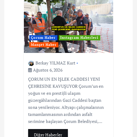
Çorum Haber
İnstagram Haberleri
Manşet Haber
Berkay YILMAZ Kurt
Ağustos 6, 2026
ÇORUM UN EN İŞLEK CADDESİ YENİ
ÇEHRESİNE KAVUŞUYOR Çorum’un en
yoğun ve en prestijli ulaşım
güzergâhlarından Gazi Caddesi baştan
sona yenileniyor. Altyapı çalışmalarının
tamamlanmasının ardından asfalt
serimine başlayan Çorum Belediyesi,…
Diğer Haberler