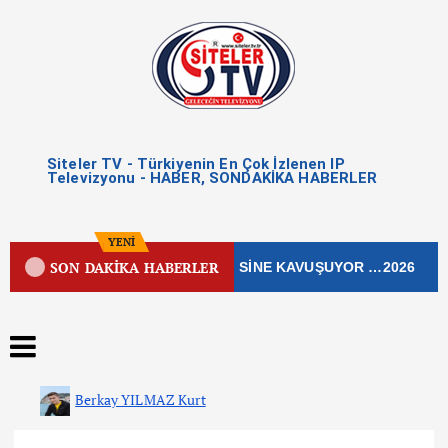
Siteler TV - Türkiyenin En Çok İzlenen IP
Televizyonu - HABER, SONDAKİKA HABERLER
YENİ
SON DAKİKA HABERLER
ŞLEK CADDESİ YENİ ÇEHRESİNE KAVUŞUYOR …2026
Berkay YILMAZ Kurt