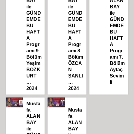
BAY
BAY
ALAN
ile
ile
BAY
GÜND
GÜND
ile
EMDE
EMDE
GÜND
BU
BU
EMDE
HAFT
HAFT
BU
A
A
HAFT
Progr
Progr
A
amı 9.
amı 8.
Progr
Bölüm
Bölüm
amı 7.
Yeşim
ÖZCA
Bölüm
BOZK
N
Aytaç
URT
ŞANLI
Sevim
…
…
li
2024
2024
Musta
fa
Musta
ALAN
fa
BAY
ALAN
ile
BAY