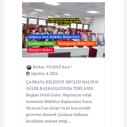
Ankara Son Dakika Haberleri
Çankaya Haber
İnstagram Haberleri
Manşet Haber
Berkay YILMAZ Kurt
Ağustos 4, 2026
ÇANKAYA BELEDİYE MECLİSİ HALDUN
GÜLER BAŞKANLIĞINDA TOPLANDI
Başkan Vekili Güler: Hepimizin ortak
temennisi Belediye Başkanımız Sayın
Hüseyin Can Güner’in en kısa sürede
görevine dönerek Çankaya halkının
kendisine emanet ettiği…