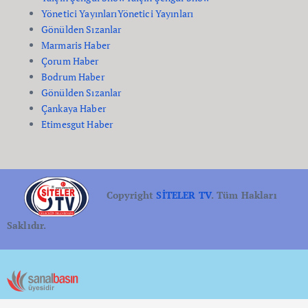
Yönetici Yayınları
Yönetici Yayınları
Gönülden Sızanlar
Marmaris Haber
Çorum Haber
Bodrum Haber
Gönülden Sızanlar
Çankaya Haber
Etimesgut Haber
Copyright
SİTELER TV
. Tüm Hakları
Saklıdır.