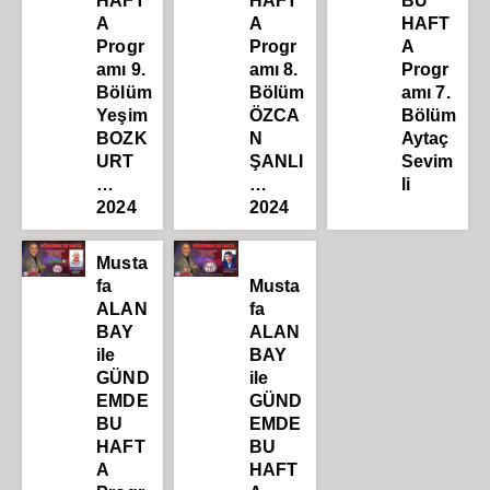
HAFT
HAFT
BU
A
A
HAFT
Progr
Progr
A
amı 9.
amı 8.
Progr
Bölüm
Bölüm
amı 7.
Yeşim
ÖZCA
Bölüm
BOZK
N
Aytaç
URT
ŞANLI
Sevim
…
…
li
2024
2024
Musta
fa
Musta
ALAN
fa
BAY
ALAN
ile
BAY
GÜND
ile
EMDE
GÜND
BU
EMDE
HAFT
BU
A
HAFT