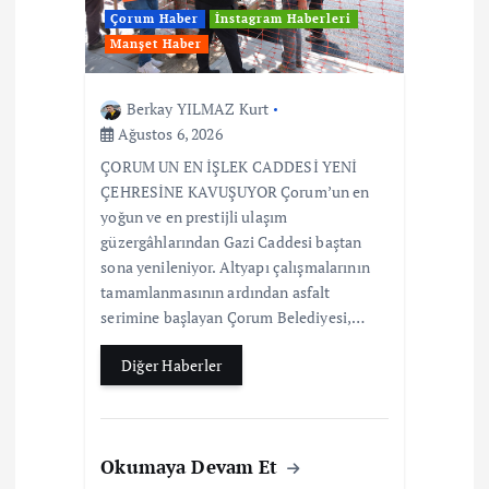
Çorum Haber
İnstagram Haberleri
Manşet Haber
Berkay YILMAZ Kurt
Ağustos 6, 2026
ÇORUM UN EN İŞLEK CADDESİ YENİ
ÇEHRESİNE KAVUŞUYOR Çorum’un en
yoğun ve en prestijli ulaşım
güzergâhlarından Gazi Caddesi baştan
sona yenileniyor. Altyapı çalışmalarının
tamamlanmasının ardından asfalt
serimine başlayan Çorum Belediyesi,…
Diğer Haberler
Okumaya Devam Et