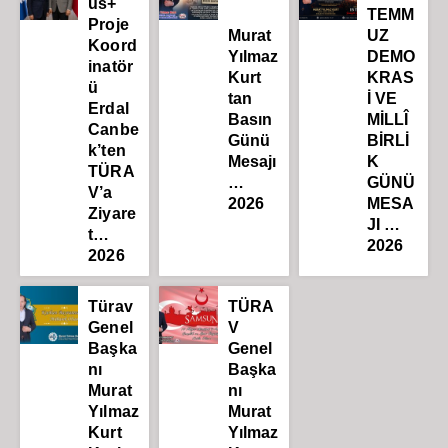
us+
TEMM
Proje
Murat
UZ
Koord
Yılmaz
DEMO
inatör
Kurt
KRAS
ü
tan
İ VE
Erdal
Basın
MİLLÎ
Canbe
Günü
BİRLİ
k’ten
Mesajı
K
TÜRA
…
GÜNÜ
V’a
2026
MESA
Ziyare
JI …
t…
2026
2026
Türav
TÜRA
Genel
V
Başka
Genel
nı
Başka
Murat
nı
Yılmaz
Murat
Kurt
Yılmaz