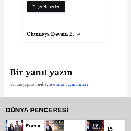
Diğer Haberler
Okumaya Devam Et
Bir yanıt yazın
Yorum yapabilmek için
oturum açmalısınız
.
DÜNYA PENCERESİ
Erasm
15