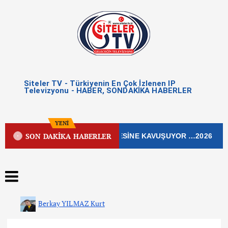
Siteler TV - Türkiyenin En Çok İzlenen IP
Televizyonu - HABER, SONDAKİKA HABERLER
YENİ
SON DAKİKA HABERLER
N İŞLEK CADDESİ YENİ ÇEHRESİNE KAVUŞUYOR …2026
Berkay YILMAZ Kurt