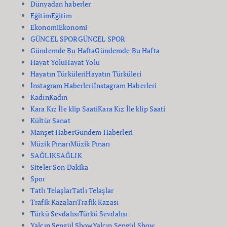
Dünyadan haberler
Eğitim
Eğitim
Ekonomi
Ekonomi
GÜNCEL SPOR
GÜNCEL SPOR
Gündemde Bu Hafta
Gündemde Bu Hafta
Hayat Yolu
Hayat Yolu
Hayatın Türküleri
Hayatın Türküleri
İnstagram Haberleri
İnstagram Haberleri
Kadın
Kadın
Kara Kız İle klip Saati
Kara Kız İle klip Saati
Kültür Sanat
Manşet Haber
Gündem Haberleri
Müzik Pınarı
Müzik Pınarı
SAĞLIK
SAĞLIK
Siteler Son Dakika
Spor
Tatlı Telaşlar
Tatlı Telaşlar
Trafik Kazaları
Trafik Kazası
Türkü Sevdalısı
Türkü Sevdalısı
Yalçın Şengül Show
Yalçın Şengül Show