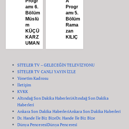
Progr
A
amı 6.
Progr
Bölüm
amı 5.
Müslü
Bölüm
m
Rama
KÜÇÜ
zan
KARZ
KILIÇ
UMAN
SİTELER TV – GELECEĞİN TELEVİZYONU
SİTELER TV CANLI YAYIN İZLE
Yönetim Kadrosu
İletişim
KVKK
Altındağ Son Dakika Haberleri
Altındağ Son Dakika
Haberleri
Ankara Son Dakika Haberleri
Ankara Son Dakika Haberleri
Dr. Hande İle Biz Bize
Dr. Hande İle Biz Bize
Dünya Penceresi
Dünya Penceresi