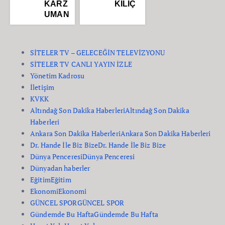
KARZ
KILIÇ
UMAN
SİTELER TV – GELECEĞİN TELEVİZYONU
SİTELER TV CANLI YAYIN İZLE
Yönetim Kadrosu
İletişim
KVKK
Altındağ Son Dakika Haberleri
Altındağ Son Dakika
Haberleri
Ankara Son Dakika Haberleri
Ankara Son Dakika Haberleri
Dr. Hande İle Biz Bize
Dr. Hande İle Biz Bize
Dünya Penceresi
Dünya Penceresi
Dünyadan haberler
Eğitim
Eğitim
Ekonomi
Ekonomi
GÜNCEL SPOR
GÜNCEL SPOR
Gündemde Bu Hafta
Gündemde Bu Hafta