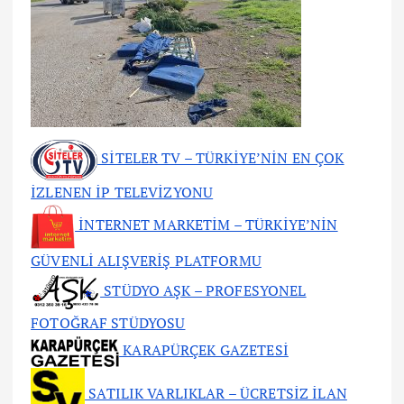
SİTELER TV – TÜRKİYE’NİN EN ÇOK
İZLENEN İP TELEVİZYONU
İNTERNET MARKETİM – TÜRKİYE’NİN
GÜVENLİ ALIŞVERİŞ PLATFORMU
STÜDYO AŞK – PROFESYONEL
FOTOĞRAF STÜDYOSU
KARAPÜRÇEK GAZETESİ
SATILIK VARLIKLAR – ÜCRETSİZ İLAN