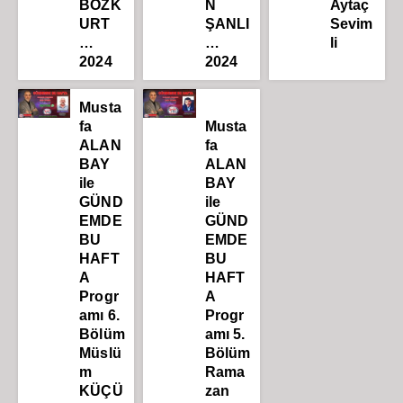
BOZK
N
Aytaç
URT
ŞANLI
Sevim
…
…
li
2024
2024
Musta
fa
Musta
ALAN
fa
BAY
ALAN
ile
BAY
GÜND
ile
EMDE
GÜND
BU
EMDE
HAFT
BU
A
HAFT
Progr
A
amı 6.
Progr
Bölüm
amı 5.
Müslü
Bölüm
m
Rama
KÜÇÜ
zan