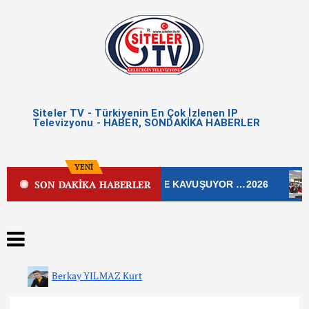
Siteler TV - Türkiyenin En Çok İzlenen IP
Televizyonu - HABER, SONDAKİKA HABERLER
YENİ
SON DAKİKA HABERLER
K CADDESİ YENİ ÇEHRESİNE KAVUŞUYOR …2026
ÇA
Berkay YILMAZ Kurt