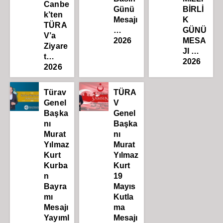
Canbe
Günü
BİRLİ
k’ten
Mesajı
K
TÜRA
…
GÜNÜ
V’a
2026
MESA
Ziyare
JI …
t…
2026
2026
Türav
TÜRA
Genel
V
Başka
Genel
nı
Başka
Murat
nı
Yılmaz
Murat
Kurt
Yılmaz
Kurba
Kurt
n
19
Bayra
Mayıs
mı
Kutla
Mesajı
ma
Yayıml
Mesajı