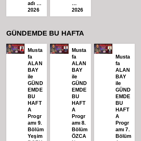
adı …
…
2026
2026
GÜNDEMDE BU HAFTA
Musta
Musta
fa
fa
Musta
ALAN
ALAN
fa
BAY
BAY
ALAN
ile
ile
BAY
GÜND
GÜND
ile
EMDE
EMDE
GÜND
BU
BU
EMDE
HAFT
HAFT
BU
A
A
HAFT
Progr
Progr
A
amı 9.
amı 8.
Progr
Bölüm
Bölüm
amı 7.
Yeşim
ÖZCA
Bölüm