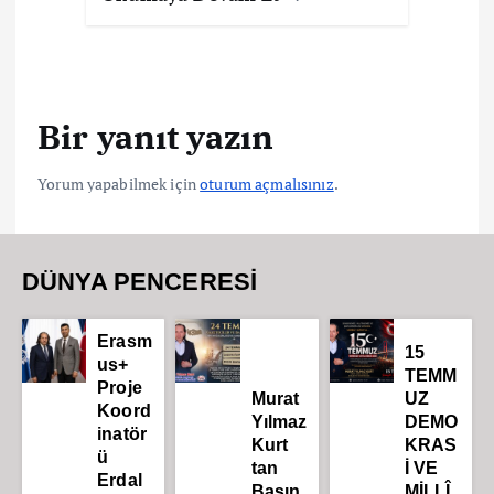
Bir yanıt yazın
Yorum yapabilmek için
oturum açmalısınız
.
DÜNYA PENCERESİ
Erasm
15
us+
TEMM
Proje
Murat
UZ
Koord
Yılmaz
DEMO
inatör
Kurt
KRAS
ü
tan
İ VE
Erdal
Basın
MİLLÎ