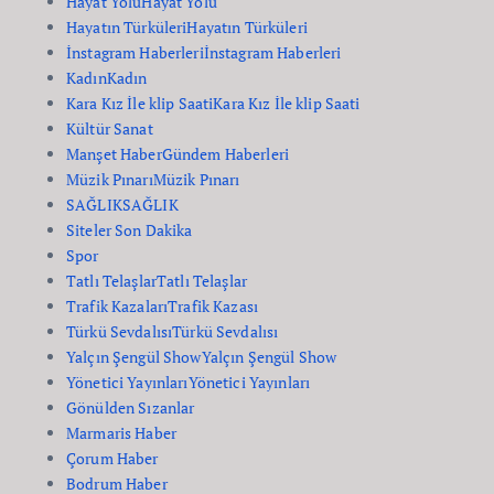
Hayat Yolu
Hayat Yolu
Hayatın Türküleri
Hayatın Türküleri
İnstagram Haberleri
İnstagram Haberleri
Kadın
Kadın
Kara Kız İle klip Saati
Kara Kız İle klip Saati
Kültür Sanat
Manşet Haber
Gündem Haberleri
Müzik Pınarı
Müzik Pınarı
SAĞLIK
SAĞLIK
Siteler Son Dakika
Spor
Tatlı Telaşlar
Tatlı Telaşlar
Trafik Kazaları
Trafik Kazası
Türkü Sevdalısı
Türkü Sevdalısı
Yalçın Şengül Show
Yalçın Şengül Show
Yönetici Yayınları
Yönetici Yayınları
Gönülden Sızanlar
Marmaris Haber
Çorum Haber
Bodrum Haber