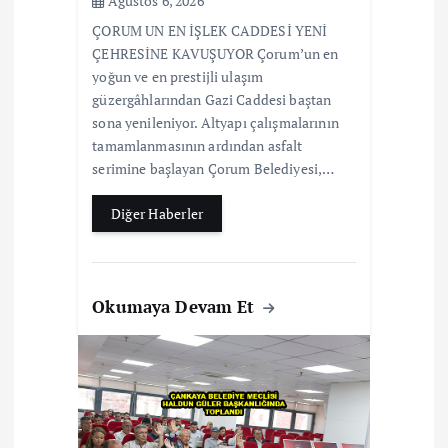
Ağustos 6, 2026
ÇORUM UN EN İŞLEK CADDESİ YENİ
ÇEHRESİNE KAVUŞUYOR Çorum’un en
yoğun ve en prestijli ulaşım
güzergâhlarından Gazi Caddesi baştan
sona yenileniyor. Altyapı çalışmalarının
tamamlanmasının ardından asfalt
serimine başlayan Çorum Belediyesi,…
Diğer Haberler
Okumaya Devam Et