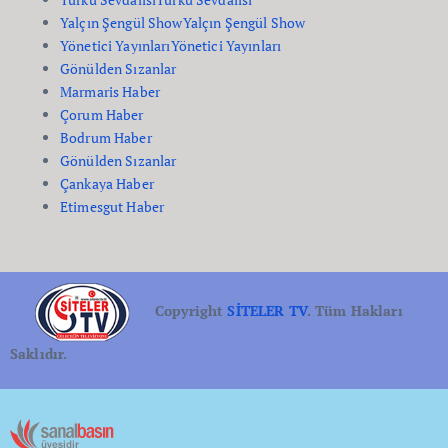
Yalçın Şengül Show
Yalçın Şengül Show
Yönetici Yayınları
Yönetici Yayınları
Gönülden Sızanlar
Marmaris Haber
Çorum Haber
Bodrum Haber
Gönülden Sızanlar
Çankaya Haber
Etimesgut Haber
Copyright
SİTELER TV
. Tüm Hakları
Saklıdır.