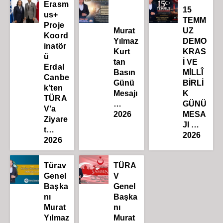
Erasm
15
us+
TEMM
Proje
Murat
UZ
Koord
Yılmaz
DEMO
inatör
Kurt
KRAS
ü
tan
İ VE
Erdal
Basın
MİLLÎ
Canbe
Günü
BİRLİ
k’ten
Mesajı
K
TÜRA
…
GÜNÜ
V’a
2026
MESA
Ziyare
JI …
t…
2026
2026
Türav
TÜRA
Genel
V
Başka
Genel
nı
Başka
Murat
nı
Yılmaz
Murat