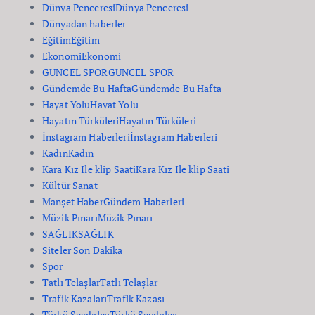
Dünya Penceresi
Dünya Penceresi
Dünyadan haberler
Eğitim
Eğitim
Ekonomi
Ekonomi
GÜNCEL SPOR
GÜNCEL SPOR
Gündemde Bu Hafta
Gündemde Bu Hafta
Hayat Yolu
Hayat Yolu
Hayatın Türküleri
Hayatın Türküleri
İnstagram Haberleri
İnstagram Haberleri
Kadın
Kadın
Kara Kız İle klip Saati
Kara Kız İle klip Saati
Kültür Sanat
Manşet Haber
Gündem Haberleri
Müzik Pınarı
Müzik Pınarı
SAĞLIK
SAĞLIK
Siteler Son Dakika
Spor
Tatlı Telaşlar
Tatlı Telaşlar
Trafik Kazaları
Trafik Kazası
Türkü Sevdalısı
Türkü Sevdalısı