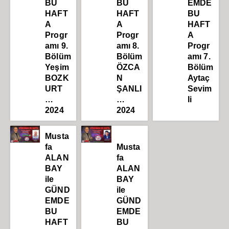
BU
BU
EMDE
HAFT
HAFT
BU
A
A
HAFT
Progr
Progr
A
amı 9.
amı 8.
Progr
Bölüm
Bölüm
amı 7.
Yeşim
ÖZCA
Bölüm
BOZK
N
Aytaç
URT
ŞANLI
Sevim
…
…
li
2024
2024
Musta
fa
Musta
ALAN
fa
BAY
ALAN
ile
BAY
GÜND
ile
EMDE
GÜND
BU
EMDE
HAFT
BU