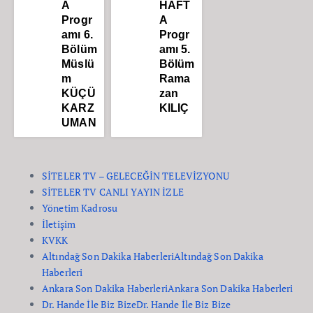
A
HAFT
Progr
A
amı 6.
Progr
Bölüm
amı 5.
Müslü
Bölüm
m
Rama
KÜÇÜ
zan
KARZ
KILIÇ
UMAN
SİTELER TV – GELECEĞİN TELEVİZYONU
SİTELER TV CANLI YAYIN İZLE
Yönetim Kadrosu
İletişim
KVKK
Altındağ Son Dakika Haberleri
Altındağ Son Dakika
Haberleri
Ankara Son Dakika Haberleri
Ankara Son Dakika Haberleri
Dr. Hande İle Biz Bize
Dr. Hande İle Biz Bize