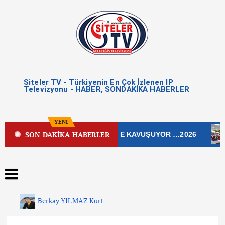
Siteler TV - Türkiyenin En Çok İzlenen IP
Televizyonu - HABER, SONDAKİKA HABERLER
YENİ
SON DAKİKA HABERLER
EK CADDESİ YENİ ÇEHRESİNE KAVUŞUYOR …2026
Ç
Berkay YILMAZ Kurt