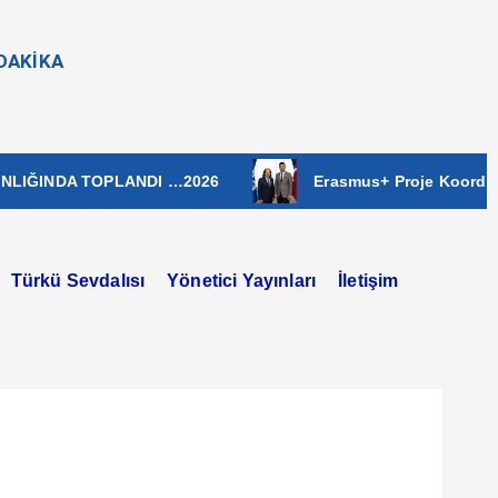
NDAKİKA
A TOPLANDI …2026
Erasmus+ Proje Koordinatörü Er
Türkü Sevdalısı
Yönetici Yayınları
İletişim