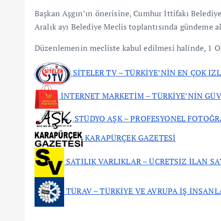
Başkan Aşgın’ın önerisine, Cumhur İttifakı Belediy
Aralık ayı Belediye Meclis toplantısında gündeme a
Düzenlemenin mecliste kabul edilmesi halinde, 1 O
SİTELER TV – TÜRKİYE’NİN EN ÇOK İZ
İNTERNET MARKETİM – TÜRKİYE’NİN GÜV
STÜDYO AŞK – PROFESYONEL FOTOĞR
KARAPÜRÇEK GAZETESİ
SATILIK VARLIKLAR – ÜCRETSİZ İLAN SA
TÜRAV – TÜRKİYE VE AVRUPA İŞ İNSANL