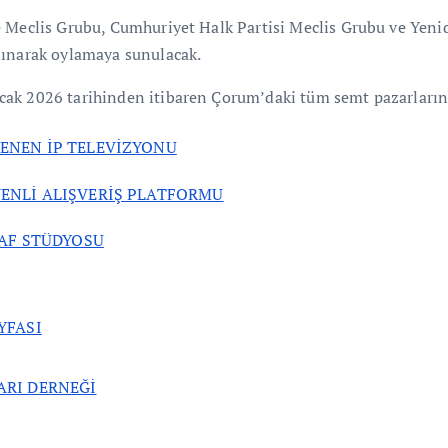
e Meclis Grubu, Cumhuriyet Halk Partisi Meclis Grubu ve Yeni
lınarak oylamaya sunulacak.
cak 2026 tarihinden itibaren Çorum’daki tüm semt pazarları
LENEN İP TELEVİZYONU
ENLİ ALIŞVERİŞ PLATFORMU
AF STÜDYOSU
YFASI
ARI DERNEĞİ