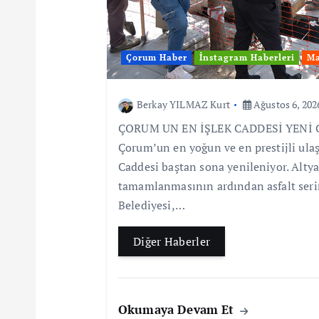
Çorum Haber
İnstagram Haberleri
Ma
Berkay YILMAZ Kurt
Ağustos 6, 202
ÇORUM UN EN İŞLEK CADDESİ YENİ
Çorum’un en yoğun ve en prestijli ula
Caddesi baştan sona yenileniyor. Altya
tamamlanmasının ardından asfalt ser
Belediyesi,…
Diğer Haberler
Okumaya Devam Et