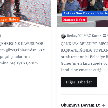
Ankara Son Dakika Haberle
nşet Haber
Manşet Haber
6
Berkay YILMAZ Kurt
A
 ÇEHRESİNE KAVUŞUYOR
ÇANKAYA BELEDİYE MEC
şım güzergâhlarından Gazi
BAŞKANLIĞINDA TOPLANDI
pı çalışmalarının
ortak temennisi Belediye 
imine başlayan Çorum
Güner’in en kısa sürede g
kendisine emanet ettiği…
Diğer Haberler
Okumaya Devam Et