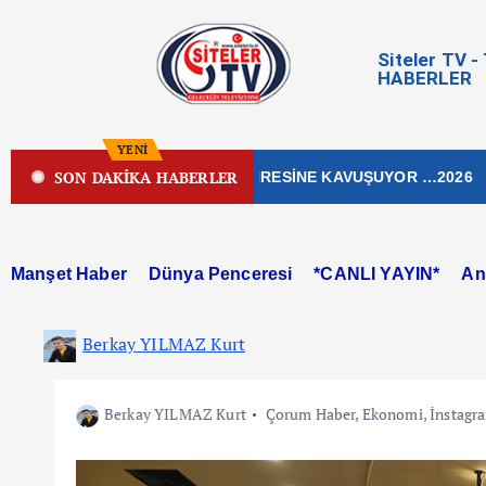
Siteler TV 
HABERLER
YENİ
SON DAKİKA HABERLER
İŞLEK CADDESİ YENİ ÇEHRESİNE KAVUŞUYOR …2026
Manşet Haber
Dünya Penceresi
*CANLI YAYIN*
An
Berkay YILMAZ Kurt
Berkay YILMAZ Kurt
Çorum Haber
,
Ekonomi
,
İnstagr