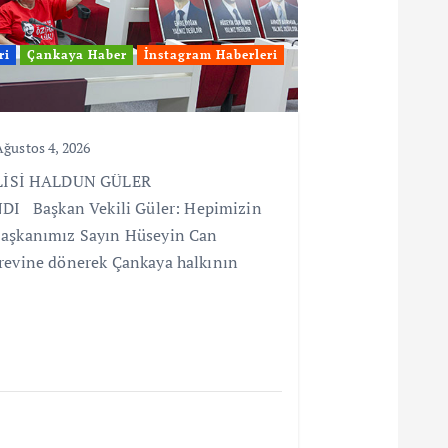
ri
Çankaya Haber
İnstagram Haberleri
ğustos 4, 2026
LİSİ HALDUN GÜLER
 Başkan Vekili Güler: Hepimizin
Başkanımız Sayın Hüseyin Can
örevine dönerek Çankaya halkının