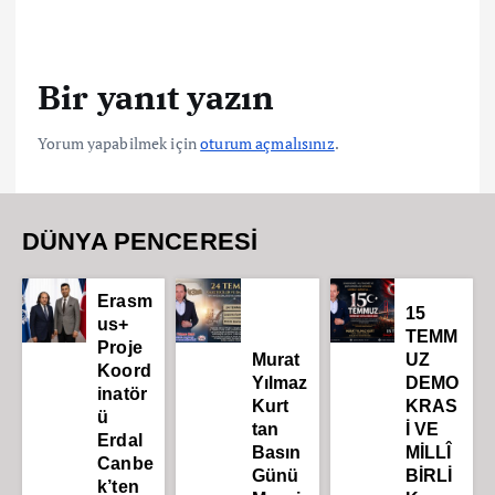
Bir yanıt yazın
Yorum yapabilmek için
oturum açmalısınız
.
DÜNYA PENCERESİ
Erasm
15
us+
TEMM
Proje
Murat
UZ
Koord
Yılmaz
DEMO
inatör
Kurt
KRAS
ü
tan
İ VE
Erdal
Basın
MİLLÎ
Canbe
Günü
BİRLİ
k’ten