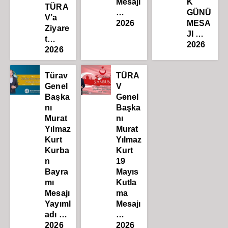
Mesajı
K
TÜRA
…
GÜNÜ
V’a
2026
MESA
Ziyare
JI …
t…
2026
2026
Türav
TÜRA
Genel
V
Başka
Genel
nı
Başka
Murat
nı
Yılmaz
Murat
Kurt
Yılmaz
Kurba
Kurt
n
19
Bayra
Mayıs
mı
Kutla
Mesajı
ma
Yayıml
Mesajı
adı …
…
2026
2026