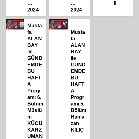
…
…
li
2024
2024
Musta
fa
Musta
ALAN
fa
BAY
ALAN
ile
BAY
GÜND
ile
EMDE
GÜND
BU
EMDE
HAFT
BU
A
HAFT
Progr
A
amı 6.
Progr
Bölüm
amı 5.
Müslü
Bölüm
m
Rama
KÜÇÜ
zan
KARZ
KILIÇ
UMAN