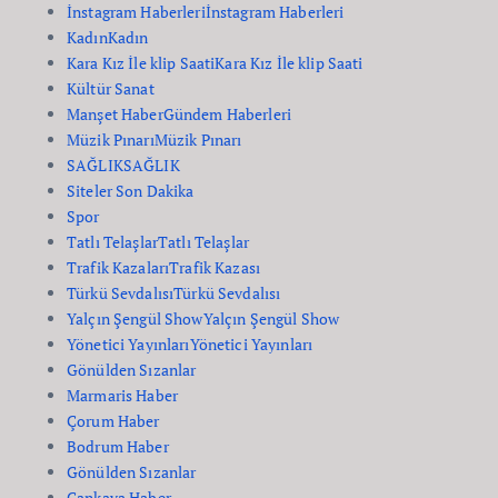
İnstagram Haberleri
İnstagram Haberleri
Kadın
Kadın
Kara Kız İle klip Saati
Kara Kız İle klip Saati
Kültür Sanat
Manşet Haber
Gündem Haberleri
Müzik Pınarı
Müzik Pınarı
SAĞLIK
SAĞLIK
Siteler Son Dakika
Spor
Tatlı Telaşlar
Tatlı Telaşlar
Trafik Kazaları
Trafik Kazası
Türkü Sevdalısı
Türkü Sevdalısı
Yalçın Şengül Show
Yalçın Şengül Show
Yönetici Yayınları
Yönetici Yayınları
Gönülden Sızanlar
Marmaris Haber
Çorum Haber
Bodrum Haber
Gönülden Sızanlar
Çankaya Haber