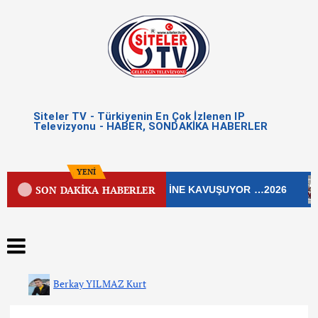
Siteler TV - Türkiyenin En Çok İzlenen IP
Televizyonu - HABER, SONDAKİKA HABERLER
YENİ
SON DAKİKA HABERLER
LEK CADDESİ YENİ ÇEHRESİNE KAVUŞUYOR …2026
Ç
Berkay YILMAZ Kurt