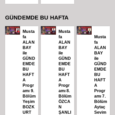
GÜNDEMDE BU HAFTA
Musta
Musta
fa
fa
Musta
ALAN
ALAN
fa
BAY
BAY
ALAN
ile
ile
BAY
GÜND
GÜND
ile
EMDE
EMDE
GÜND
BU
BU
EMDE
HAFT
HAFT
BU
A
A
HAFT
Progr
Progr
A
amı 9.
amı 8.
Progr
Bölüm
Bölüm
amı 7.
Yeşim
ÖZCA
Bölüm
BOZK
N
Aytaç
URT
ŞANLI
Sevim