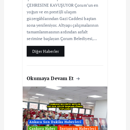
ÇEHRESİNE KAVUŞUYOR Çorum’un en
yoğun ve en prestijli ulaşım
güzergâhlarından Gazi Caddesi baştan
sona yenileniyor. Altyapı çalışmalarının
tamamlanmasının ardından asfalt
serimine başlayan Çorum Belediyesi,…
Diğer Haberler
Okumaya Devam Et
Ankara Son Dakika Haberleri
Çankaya Haber
İnstagram Haberleri