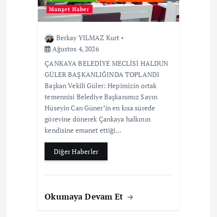
Manşet Haber
Berkay YILMAZ Kurt
Ağustos 4, 2026
ÇANKAYA BELEDİYE MECLİSİ HALDUN
GÜLER BAŞKANLIĞINDA TOPLANDI
Başkan Vekili Güler: Hepimizin ortak
temennisi Belediye Başkanımız Sayın
Hüseyin Can Güner’in en kısa sürede
görevine dönerek Çankaya halkının
kendisine emanet ettiği…
Diğer Haberler
Okumaya Devam Et