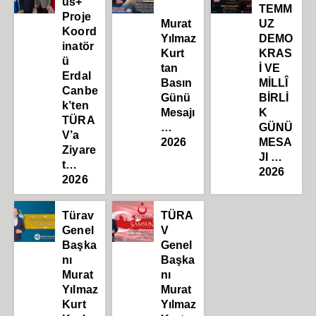
us+
TEMM
Proje
Murat
UZ
Koord
Yılmaz
DEMO
inatör
Kurt
KRAS
ü
tan
İ VE
Erdal
Basın
MİLLÎ
Canbe
Günü
BİRLİ
k’ten
Mesajı
K
TÜRA
…
GÜNÜ
V’a
2026
MESA
Ziyare
JI …
t…
2026
2026
Türav
TÜRA
Genel
V
Başka
Genel
nı
Başka
Murat
nı
Yılmaz
Murat
Kurt
Yılmaz