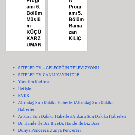
Progr
A
amı 6.
Progr
Bölüm
amı 5.
Müslü
Bölüm
m
Rama
KÜÇÜ
zan
KARZ
KILIÇ
UMAN
SİTELER TV – GELECEĞİN TELEVİZYONU
SİTELER TV CANLI YAYIN İZLE
Yönetim Kadrosu
İletişim
KVKK
Altındağ Son Dakika Haberleri
Altındağ Son Dakika
Haberleri
Ankara Son Dakika Haberleri
Ankara Son Dakika Haberleri
Dr. Hande İle Biz Bize
Dr. Hande İle Biz Bize
Dünya Penceresi
Dünya Penceresi