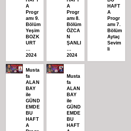
A
A
HAFT
Progr
Progr
A
amı 9.
amı 8.
Progr
Bölüm
Bölüm
amı 7.
Yeşim
ÖZCA
Bölüm
BOZK
N
Aytaç
URT
ŞANLI
Sevim
…
…
li
2024
2024
Musta
fa
Musta
ALAN
fa
BAY
ALAN
ile
BAY
GÜND
ile
EMDE
GÜND
BU
EMDE
HAFT
BU
A
HAFT