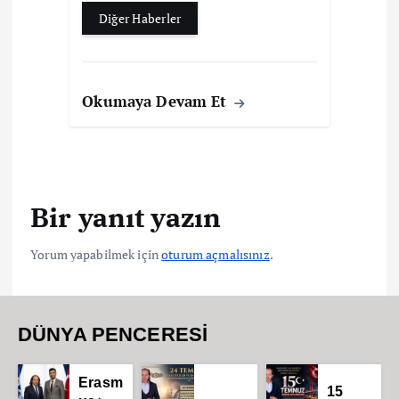
Diğer Haberler
Okumaya Devam Et
Bir yanıt yazın
Yorum yapabilmek için
oturum açmalısınız
.
DÜNYA PENCERESİ
Erasm
15