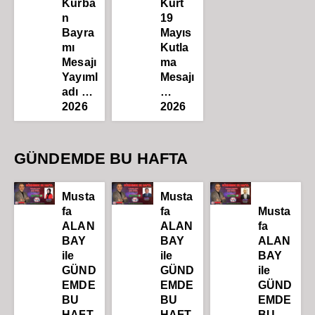
Kurba
Kurt
n
19
Bayra
Mayıs
mı
Kutla
Mesajı
ma
Yayıml
Mesajı
adı …
…
2026
2026
GÜNDEMDE BU HAFTA
Musta
Musta
fa
fa
Musta
ALAN
ALAN
fa
BAY
BAY
ALAN
ile
ile
BAY
GÜND
GÜND
ile
EMDE
EMDE
GÜND
BU
BU
EMDE
HAFT
HAFT
BU