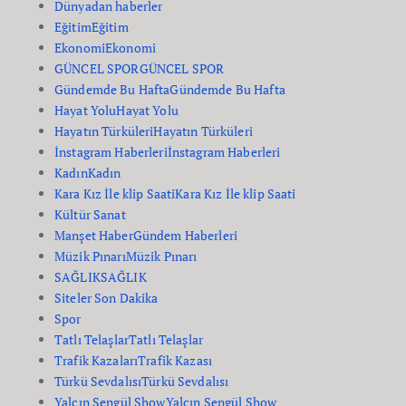
Dünyadan haberler
Eğitim
Eğitim
Ekonomi
Ekonomi
GÜNCEL SPOR
GÜNCEL SPOR
Gündemde Bu Hafta
Gündemde Bu Hafta
Hayat Yolu
Hayat Yolu
Hayatın Türküleri
Hayatın Türküleri
İnstagram Haberleri
İnstagram Haberleri
Kadın
Kadın
Kara Kız İle klip Saati
Kara Kız İle klip Saati
Kültür Sanat
Manşet Haber
Gündem Haberleri
Müzik Pınarı
Müzik Pınarı
SAĞLIK
SAĞLIK
Siteler Son Dakika
Spor
Tatlı Telaşlar
Tatlı Telaşlar
Trafik Kazaları
Trafik Kazası
Türkü Sevdalısı
Türkü Sevdalısı
Yalçın Şengül Show
Yalçın Şengül Show