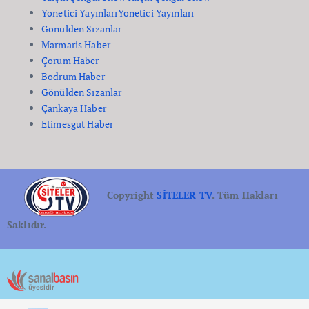
Yönetici Yayınları
Yönetici Yayınları
Gönülden Sızanlar
Marmaris Haber
Çorum Haber
Bodrum Haber
Gönülden Sızanlar
Çankaya Haber
Etimesgut Haber
Copyright
SİTELER TV
. Tüm Hakları
Saklıdır.