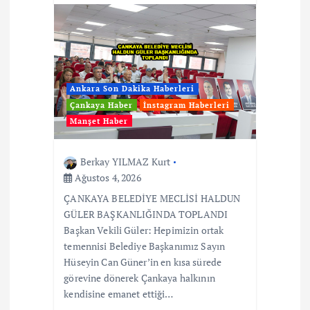
Ankara Son Dakika Haberleri
Çankaya Haber
İnstagram Haberleri
Manşet Haber
Berkay YILMAZ Kurt
Ağustos 4, 2026
ÇANKAYA BELEDİYE MECLİSİ HALDUN
GÜLER BAŞKANLIĞINDA TOPLANDI
Başkan Vekili Güler: Hepimizin ortak
temennisi Belediye Başkanımız Sayın
Hüseyin Can Güner’in en kısa sürede
görevine dönerek Çankaya halkının
kendisine emanet ettiği…