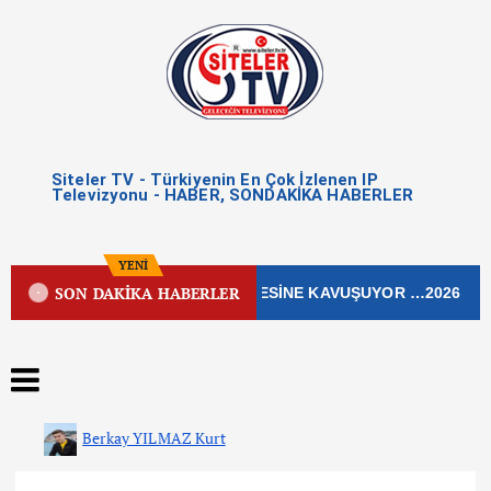
Siteler TV - Türkiyenin En Çok İzlenen IP
Televizyonu - HABER, SONDAKİKA HABERLER
YENİ
SON DAKİKA HABERLER
 İŞLEK CADDESİ YENİ ÇEHRESİNE KAVUŞUYOR …2026
Berkay YILMAZ Kurt