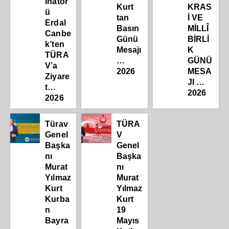
inatör
Kurt
KRAS
ü
tan
İ VE
Erdal
Basın
MİLLÎ
Canbe
Günü
BİRLİ
k’ten
Mesajı
K
TÜRA
…
GÜNÜ
V’a
2026
MESA
Ziyare
JI …
t…
2026
2026
Türav
TÜRA
Genel
V
Başka
Genel
nı
Başka
Murat
nı
Yılmaz
Murat
Kurt
Yılmaz
Kurba
Kurt
n
19
Bayra
Mayıs