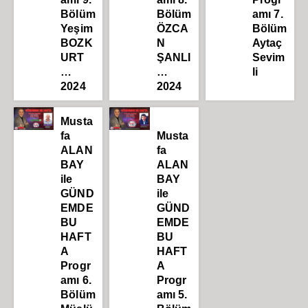
Bölüm
Bölüm
amı 7.
Yeşim
ÖZCA
Bölüm
BOZK
N
Aytaç
URT
ŞANLI
Sevim
…
…
li
2024
2024
Musta
fa
Musta
ALAN
fa
BAY
ALAN
ile
BAY
GÜND
ile
EMDE
GÜND
BU
EMDE
HAFT
BU
A
HAFT
Progr
A
amı 6.
Progr
Bölüm
amı 5.