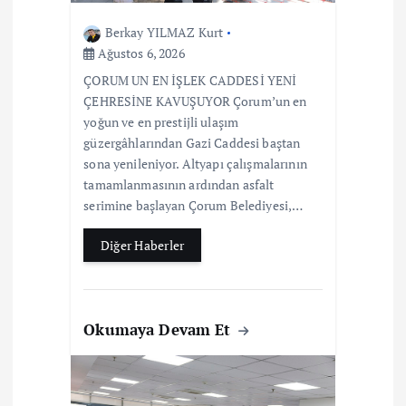
Berkay YILMAZ Kurt
Ağustos 6, 2026
ÇORUM UN EN İŞLEK CADDESİ YENİ
ÇEHRESİNE KAVUŞUYOR Çorum’un en
yoğun ve en prestijli ulaşım
güzergâhlarından Gazi Caddesi baştan
sona yenileniyor. Altyapı çalışmalarının
tamamlanmasının ardından asfalt
serimine başlayan Çorum Belediyesi,…
Diğer Haberler
Okumaya Devam Et