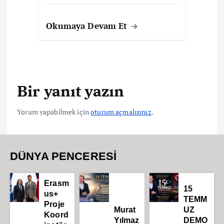
Okumaya Devam Et
Bir yanıt yazın
Yorum yapabilmek için
oturum açmalısınız
.
DÜNYA PENCERESİ
Erasm
15
us+
TEMM
Proje
Murat
UZ
Koord
Yılmaz
DEMO