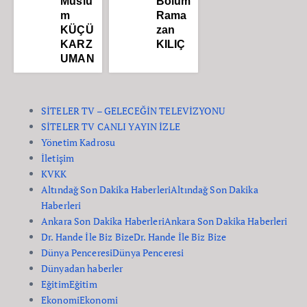
Müslü
Bölüm
m
Rama
KÜÇÜ
zan
KARZ
KILIÇ
UMAN
SİTELER TV – GELECEĞİN TELEVİZYONU
SİTELER TV CANLI YAYIN İZLE
Yönetim Kadrosu
İletişim
KVKK
Altındağ Son Dakika Haberleri
Altındağ Son Dakika
Haberleri
Ankara Son Dakika Haberleri
Ankara Son Dakika Haberleri
Dr. Hande İle Biz Bize
Dr. Hande İle Biz Bize
Dünya Penceresi
Dünya Penceresi
Dünyadan haberler
Eğitim
Eğitim
Ekonomi
Ekonomi