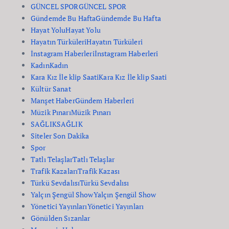
GÜNCEL SPOR
GÜNCEL SPOR
Gündemde Bu Hafta
Gündemde Bu Hafta
Hayat Yolu
Hayat Yolu
Hayatın Türküleri
Hayatın Türküleri
İnstagram Haberleri
İnstagram Haberleri
Kadın
Kadın
Kara Kız İle klip Saati
Kara Kız İle klip Saati
Kültür Sanat
Manşet Haber
Gündem Haberleri
Müzik Pınarı
Müzik Pınarı
SAĞLIK
SAĞLIK
Siteler Son Dakika
Spor
Tatlı Telaşlar
Tatlı Telaşlar
Trafik Kazaları
Trafik Kazası
Türkü Sevdalısı
Türkü Sevdalısı
Yalçın Şengül Show
Yalçın Şengül Show
Yönetici Yayınları
Yönetici Yayınları
Gönülden Sızanlar