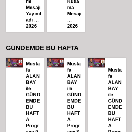
mı
Kutla
Mesajı
ma
Yayıml
Mesajı
adı …
…
2026
2026
GÜNDEMDE BU HAFTA
Musta
Musta
fa
fa
Musta
ALAN
ALAN
fa
BAY
BAY
ALAN
ile
ile
BAY
GÜND
GÜND
ile
EMDE
EMDE
GÜND
BU
BU
EMDE
HAFT
HAFT
BU
A
A
HAFT
Progr
Progr
A
amı 9.
amı 8.
Progr