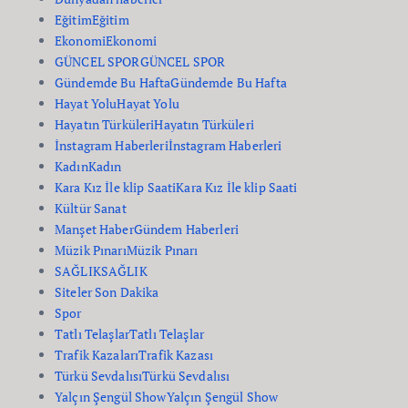
Eğitim
Eğitim
Ekonomi
Ekonomi
GÜNCEL SPOR
GÜNCEL SPOR
Gündemde Bu Hafta
Gündemde Bu Hafta
Hayat Yolu
Hayat Yolu
Hayatın Türküleri
Hayatın Türküleri
İnstagram Haberleri
İnstagram Haberleri
Kadın
Kadın
Kara Kız İle klip Saati
Kara Kız İle klip Saati
Kültür Sanat
Manşet Haber
Gündem Haberleri
Müzik Pınarı
Müzik Pınarı
SAĞLIK
SAĞLIK
Siteler Son Dakika
Spor
Tatlı Telaşlar
Tatlı Telaşlar
Trafik Kazaları
Trafik Kazası
Türkü Sevdalısı
Türkü Sevdalısı
Yalçın Şengül Show
Yalçın Şengül Show