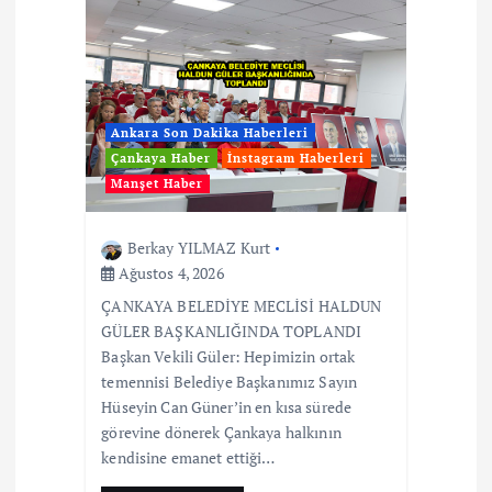
Ankara Son Dakika Haberleri
Çankaya Haber
İnstagram Haberleri
Manşet Haber
Berkay YILMAZ Kurt
Ağustos 4, 2026
ÇANKAYA BELEDİYE MECLİSİ HALDUN
GÜLER BAŞKANLIĞINDA TOPLANDI
Başkan Vekili Güler: Hepimizin ortak
temennisi Belediye Başkanımız Sayın
Hüseyin Can Güner’in en kısa sürede
görevine dönerek Çankaya halkının
kendisine emanet ettiği…