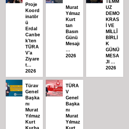
TEMM
Proje
Murat
UZ
Koord
Yılmaz
DEMO
inatör
Kurt
KRAS
ü
tan
İ VE
Erdal
Basın
MİLLÎ
Canbe
Günü
BİRLİ
k’ten
Mesajı
K
TÜRA
…
GÜNÜ
V’a
2026
MESA
Ziyare
JI …
t…
2026
2026
Türav
TÜRA
Genel
V
Başka
Genel
nı
Başka
Murat
nı
Yılmaz
Murat
Kurt
Yılmaz
Kurba
Kurt