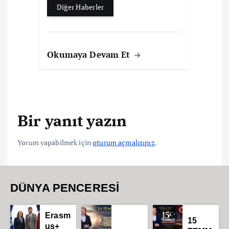
Diğer Haberler
Okumaya Devam Et
Bir yanıt yazın
Yorum yapabilmek için
oturum açmalısınız
.
DÜNYA PENCERESİ
Erasm
15
us+