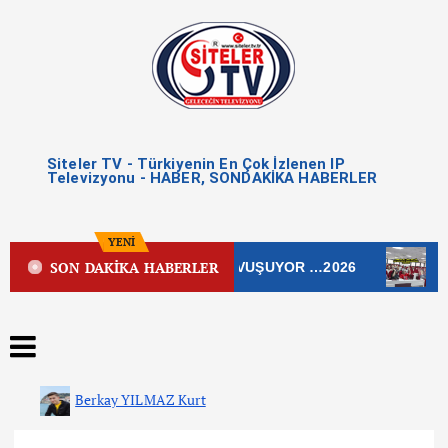
Siteler TV - Türkiyenin En Çok İzlenen IP
Televizyonu - HABER, SONDAKİKA HABERLER
YENİ
SON DAKİKA HABERLER
DDESİ YENİ ÇEHRESİNE KAVUŞUYOR …2026
ÇANKAYA
Berkay YILMAZ Kurt