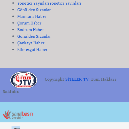
Yönetici Yayınları
Yönetici Yayınları
Gönülden Sızanlar
Marmaris Haber
Çorum Haber
Bodrum Haber
Gönülden Sızanlar
Çankaya Haber
Etimesgut Haber
Copyright
SİTELER TV
. Tüm Hakları
Saklıdır.