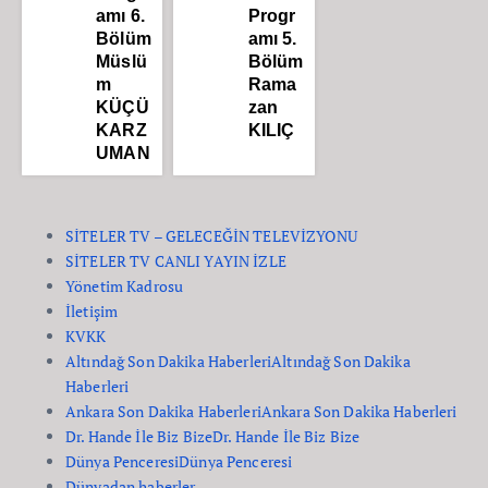
amı 6.
Progr
Bölüm
amı 5.
Müslü
Bölüm
m
Rama
KÜÇÜ
zan
KARZ
KILIÇ
UMAN
SİTELER TV – GELECEĞİN TELEVİZYONU
SİTELER TV CANLI YAYIN İZLE
Yönetim Kadrosu
İletişim
KVKK
Altındağ Son Dakika Haberleri
Altındağ Son Dakika
Haberleri
Ankara Son Dakika Haberleri
Ankara Son Dakika Haberleri
Dr. Hande İle Biz Bize
Dr. Hande İle Biz Bize
Dünya Penceresi
Dünya Penceresi
Dünyadan haberler