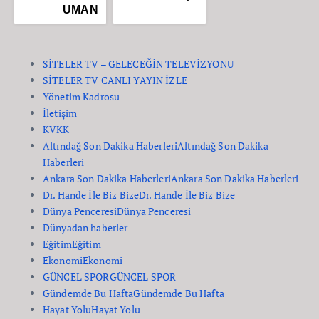
UMAN
SİTELER TV – GELECEĞİN TELEVİZYONU
SİTELER TV CANLI YAYIN İZLE
Yönetim Kadrosu
İletişim
KVKK
Altındağ Son Dakika Haberleri
Altındağ Son Dakika
Haberleri
Ankara Son Dakika Haberleri
Ankara Son Dakika Haberleri
Dr. Hande İle Biz Bize
Dr. Hande İle Biz Bize
Dünya Penceresi
Dünya Penceresi
Dünyadan haberler
Eğitim
Eğitim
Ekonomi
Ekonomi
GÜNCEL SPOR
GÜNCEL SPOR
Gündemde Bu Hafta
Gündemde Bu Hafta
Hayat Yolu
Hayat Yolu