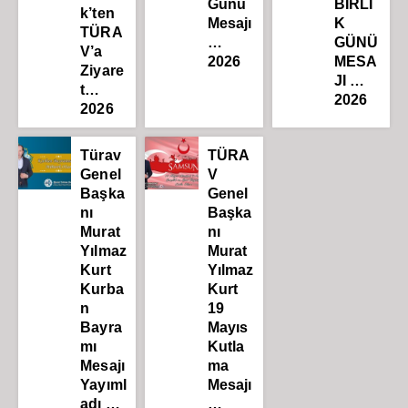
Günü
BİRLİ
k’ten
Mesajı
K
TÜRA
…
GÜNÜ
V’a
2026
MESA
Ziyare
JI …
t…
2026
2026
Türav
TÜRA
Genel
V
Başka
Genel
nı
Başka
Murat
nı
Yılmaz
Murat
Kurt
Yılmaz
Kurba
Kurt
n
19
Bayra
Mayıs
mı
Kutla
Mesajı
ma
Yayıml
Mesajı
adı …
…