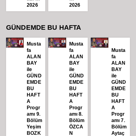
2026
2026
GÜNDEMDE BU HAFTA
Musta
Musta
fa
fa
Musta
ALAN
ALAN
fa
BAY
BAY
ALAN
ile
ile
BAY
GÜND
GÜND
ile
EMDE
EMDE
GÜND
BU
BU
EMDE
HAFT
HAFT
BU
A
A
HAFT
Progr
Progr
A
amı 9.
amı 8.
Progr
Bölüm
Bölüm
amı 7.
Yeşim
ÖZCA
Bölüm
BOZK
N
Aytaç