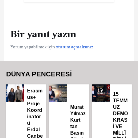
Bir yanıt yazın
Yorum yapabilmek için
oturum açmalısınız
.
DÜNYA PENCERESİ
Erasm
15
us+
TEMM
Proje
Murat
UZ
Koord
Yılmaz
DEMO
inatör
Kurt
KRAS
ü
tan
İ VE
Erdal
Basın
MİLLÎ
Canbe