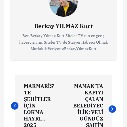
Berkay YILMAZ Kurt
Ben Berkay Yılmaz Kurt Siteler TV'nin en genç
habercisiyim. Siteler TV'de Stajyer Haberci Olmak
Mutluluk Veriyor. #BerkayYılmazKurt
MARMARİS’
MAMAK’TA
TE
KAPIYI
ŞEHİTLER
ÇALAN
İÇİN
BELEDİYEC
LOKMA
İLİK: VELİ
HAYRI…
GÜNDÜZ
2025
ŞAHİN