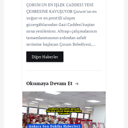
ÇORUM UN EN İŞLEK CADDESİ YENİ
ÇEHRESİNE KAVUŞUYOR Çorum’un en
yoğun ve en prestijli ulaşım
güzergâhlarından Gazi Caddesi baştan
sona yenileniyor. Altyapı çalışmalarının
tamamlanmasının ardından asfalt
serimine başlayan Çorum Belediyesi,…
Diğer Haberler
Okumaya Devam Et
Ankara Son Dakika Haberleri