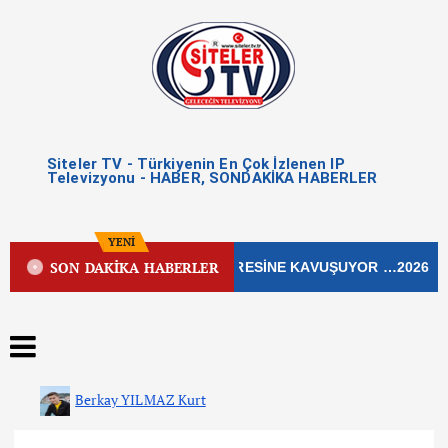
Siteler TV - Türkiyenin En Çok İzlenen IP
Televizyonu - HABER, SONDAKİKA HABERLER
YENİ
SON DAKİKA HABERLER
N İŞLEK CADDESİ YENİ ÇEHRESİNE KAVUŞUYOR …2026
Berkay YILMAZ Kurt