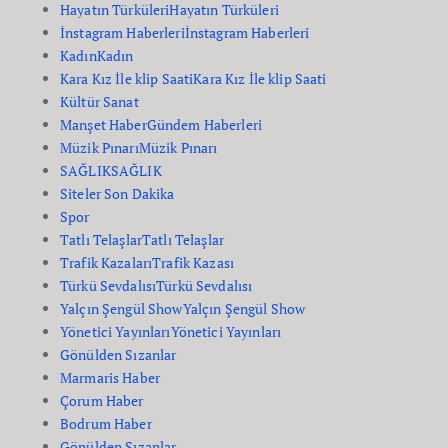
Hayatın Türküleri
Hayatın Türküleri
İnstagram Haberleri
İnstagram Haberleri
Kadın
Kadın
Kara Kız İle klip Saati
Kara Kız İle klip Saati
Kültür Sanat
Manşet Haber
Gündem Haberleri
Müzik Pınarı
Müzik Pınarı
SAĞLIK
SAĞLIK
Siteler Son Dakika
Spor
Tatlı Telaşlar
Tatlı Telaşlar
Trafik Kazaları
Trafik Kazası
Türkü Sevdalısı
Türkü Sevdalısı
Yalçın Şengül Show
Yalçın Şengül Show
Yönetici Yayınları
Yönetici Yayınları
Gönülden Sızanlar
Marmaris Haber
Çorum Haber
Bodrum Haber
Gönülden Sızanlar