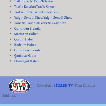
Tatlı Telaşlar
Tatlı Telaşlar
Trafik Kazaları
Trafik Kazası
Türkü Sevdalısı
Türkü Sevdalısı
Yalçın Şengül Show
Yalçın Şengül Show
Yönetici Yayınları
Yönetici Yayınları
Gönülden Sızanlar
Marmaris Haber
Çorum Haber
Bodrum Haber
Gönülden Sızanlar
Çankaya Haber
Etimesgut Haber
Copyright
SİTELER TV
. Tüm Hakları
Saklıdır.