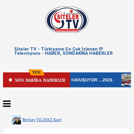
Siteler TV - Türkiyenin En Çok İzlenen IP
Televizyonu - HABER, SONDAKİKA HABERLER
YENİ
SON DAKİKA HABERLER
ADDESİ YENİ ÇEHRESİNE KAVUŞUYOR …2026
ÇANKA
Berkay YILMAZ Kurt