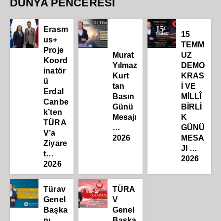
DÜNYA PENCERESİ
Erasm
15
us+
TEMM
Proje
Murat
UZ
Koord
Yılmaz
DEMO
inatör
Kurt
KRAS
ü
tan
İ VE
Erdal
Basın
MİLLÎ
Canbe
Günü
BİRLİ
k’ten
Mesajı
K
TÜRA
…
GÜNÜ
V’a
2026
MESA
Ziyare
JI …
t…
2026
2026
Türav
TÜRA
Genel
V
Başka
Genel
nı
Başka