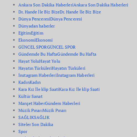
Ankara Son Dakika Haberleri
Ankara Son Dakika Haberleri
Dr. Hande İle Biz Bize
Dr. Hande İle Biz Bize
Dünya Penceresi
Dünya Penceresi
Dünyadan haberler
Eğitim
Eğitim
Ekonomi
Ekonomi
GÜNCEL SPOR
GÜNCEL SPOR
Gündemde Bu Hafta
Gündemde Bu Hafta
Hayat Yolu
Hayat Yolu
Hayatın Türküleri
Hayatın Türküleri
İnstagram Haberleri
İnstagram Haberleri
Kadın
Kadın
Kara Kız İle klip Saati
Kara Kız İle klip Saati
Kültür Sanat
Manşet Haber
Gündem Haberleri
Müzik Pınarı
Müzik Pınarı
SAĞLIK
SAĞLIK
Siteler Son Dakika
Spor