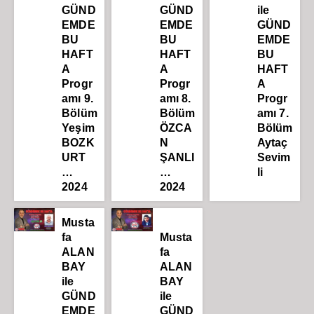
GÜND
GÜND
ile
EMDE
EMDE
GÜND
BU
BU
EMDE
HAFT
HAFT
BU
A
A
HAFT
Progr
Progr
A
amı 9.
amı 8.
Progr
Bölüm
Bölüm
amı 7.
Yeşim
ÖZCA
Bölüm
BOZK
N
Aytaç
URT
ŞANLI
Sevim
…
…
li
2024
2024
Musta
fa
Musta
ALAN
fa
BAY
ALAN
ile
BAY
GÜND
ile
EMDE
GÜND