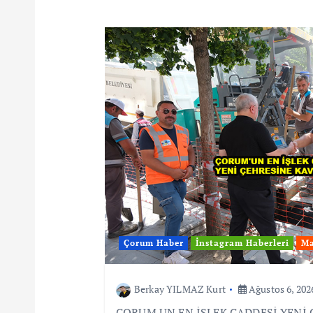
Çorum Haber
İnstagram Haberleri
Ma
Berkay YILMAZ Kurt
Ağustos 6, 202
ÇORUM UN EN İŞLEK CADDESİ YENİ