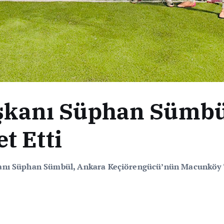
şkanı Süphan Sümbü
t Etti
anı Süphan Sümbül, Ankara Keçiörengücü’nün Macunköy Tesi