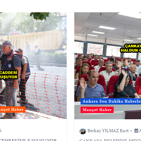
Ankara Son Dakika Haberle
nşet Haber
Manşet Haber
6
Berkay YILMAZ Kurt
A
 ÇEHRESİNE KAVUŞUYOR