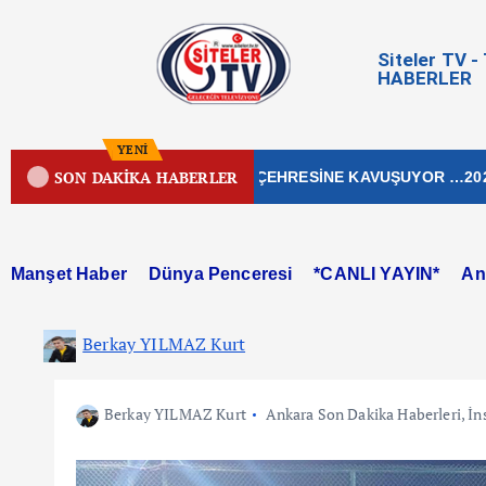
Siteler TV 
HABERLER
YENİ
SON DAKİKA HABERLER
N İŞLEK CADDESİ YENİ ÇEHRESİNE KAVUŞUYOR …2026
Manşet Haber
Dünya Penceresi
*CANLI YAYIN*
An
Berkay YILMAZ Kurt
Berkay YILMAZ Kurt
Ankara Son Dakika Haberleri
,
İn