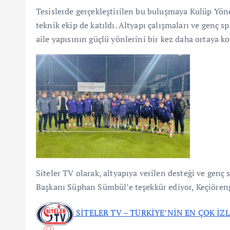
Tesislerde gerçekleştirilen bu buluşmaya Kulüp Yön
teknik ekip de katıldı. Altyapı çalışmaları ve genç 
aile yapısının güçlü yönlerini bir kez daha ortaya k
Siteler TV olarak, altyapıya verilen desteği ve gen
Başkanı Süphan Sümbül’e teşekkür ediyor, Keçiörengü
SİTELER TV – TÜRKİYE’NİN EN ÇOK İZ