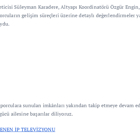
eticisi Süleyman Karadere, Altyapı Koordinatörü Özgür Engin,
sporcuların gelişim süreçleri üzerine detaylı değerlendirmeler 
oydu.
ç sporculara sunulan imkânları yakından takip etmeye devam e
cü ailesine başarılar diliyoruz.
LENEN İP TELEVİZYONU