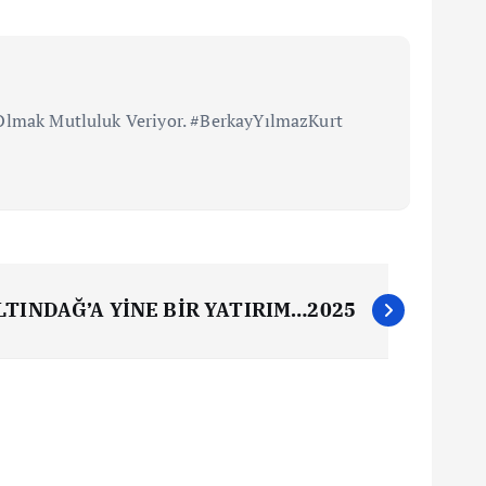
i Olmak Mutluluk Veriyor. #BerkayYılmazKurt
LTINDAĞ’A YİNE BİR YATIRIM…2025