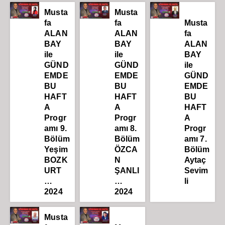
Musta
Musta
fa
fa
Musta
ALAN
ALAN
fa
BAY
BAY
ALAN
ile
ile
BAY
GÜND
GÜND
ile
EMDE
EMDE
GÜND
BU
BU
EMDE
HAFT
HAFT
BU
A
A
HAFT
Progr
Progr
A
amı 9.
amı 8.
Progr
Bölüm
Bölüm
amı 7.
Yeşim
ÖZCA
Bölüm
BOZK
N
Aytaç
URT
ŞANLI
Sevim
…
…
li
2024
2024
Musta