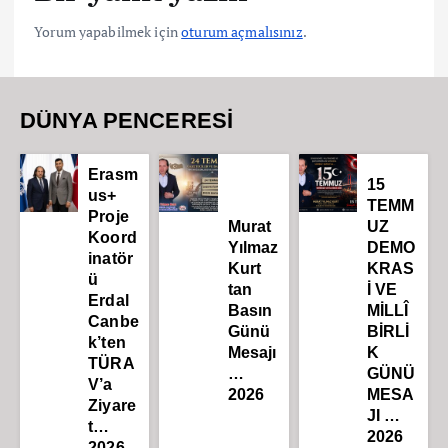
Yorum yapabilmek için
oturum açmalısınız
.
DÜNYA PENCERESİ
Erasm
15
us+
TEMM
Proje
Murat
UZ
Koord
Yılmaz
DEMO
inatör
Kurt
KRAS
ü
tan
İ VE
Erdal
Basın
MİLLÎ
Canbe
Günü
BİRLİ
k’ten
Mesajı
K
TÜRA
…
GÜNÜ
V’a
2026
MESA
Ziyare
JI …
t…
2026
2026