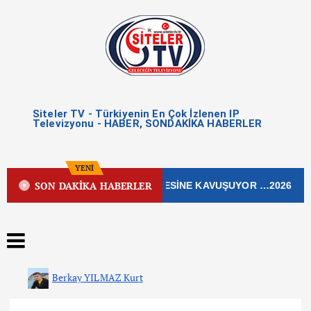
Siteler TV - Türkiyenin En Çok İzlenen IP
Televizyonu - HABER, SONDAKİKA HABERLER
YENİ
SON DAKİKA HABERLER
İŞLEK CADDESİ YENİ ÇEHRESİNE KAVUŞUYOR …2026
Berkay YILMAZ Kurt