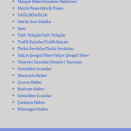
Manşet Haber
Gündem Haberleri
Müzik Pınarı
Müzik Pınarı
SAĞLIK
SAĞLIK
Siteler Son Dakika
Spor
Tatlı Telaşlar
Tatlı Telaşlar
Trafik Kazaları
Trafik Kazası
Türkü Sevdalısı
Türkü Sevdalısı
Yalçın Şengül Show
Yalçın Şengül Show
Yönetici Yayınları
Yönetici Yayınları
Gönülden Sızanlar
Marmaris Haber
Çorum Haber
Bodrum Haber
Gönülden Sızanlar
Çankaya Haber
Etimesgut Haber