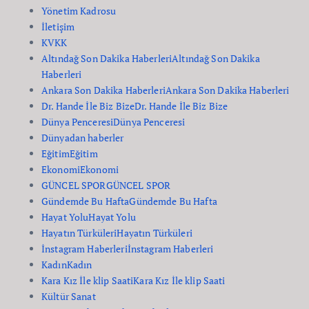
Yönetim Kadrosu
İletişim
KVKK
Altındağ Son Dakika Haberleri
Altındağ Son Dakika
Haberleri
Ankara Son Dakika Haberleri
Ankara Son Dakika Haberleri
Dr. Hande İle Biz Bize
Dr. Hande İle Biz Bize
Dünya Penceresi
Dünya Penceresi
Dünyadan haberler
Eğitim
Eğitim
Ekonomi
Ekonomi
GÜNCEL SPOR
GÜNCEL SPOR
Gündemde Bu Hafta
Gündemde Bu Hafta
Hayat Yolu
Hayat Yolu
Hayatın Türküleri
Hayatın Türküleri
İnstagram Haberleri
İnstagram Haberleri
Kadın
Kadın
Kara Kız İle klip Saati
Kara Kız İle klip Saati
Kültür Sanat