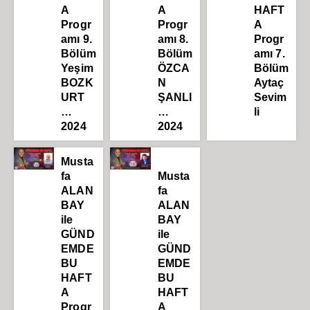
A
A
HAFT
Progr
Progr
A
amı 9.
amı 8.
Progr
Bölüm
Bölüm
amı 7.
Yeşim
ÖZCA
Bölüm
BOZK
N
Aytaç
URT
ŞANLI
Sevim
…
…
li
2024
2024
Musta
fa
Musta
ALAN
fa
BAY
ALAN
ile
BAY
GÜND
ile
EMDE
GÜND
BU
EMDE
HAFT
BU
A
HAFT
Progr
A