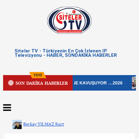
Siteler TV - Türkiyenin En Çok İzlenen IP
Televizyonu - HABER, SONDAKİKA HABERLER
YENİ
SON DAKİKA HABERLER
EK CADDESİ YENİ ÇEHRESİNE KAVUŞUYOR …2026
Ç
Berkay YILMAZ Kurt