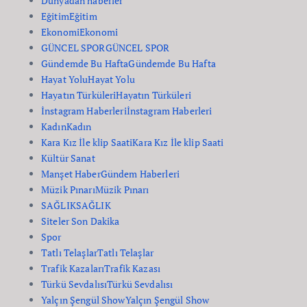
Dünyadan haberler
Eğitim
Eğitim
Ekonomi
Ekonomi
GÜNCEL SPOR
GÜNCEL SPOR
Gündemde Bu Hafta
Gündemde Bu Hafta
Hayat Yolu
Hayat Yolu
Hayatın Türküleri
Hayatın Türküleri
İnstagram Haberleri
İnstagram Haberleri
Kadın
Kadın
Kara Kız İle klip Saati
Kara Kız İle klip Saati
Kültür Sanat
Manşet Haber
Gündem Haberleri
Müzik Pınarı
Müzik Pınarı
SAĞLIK
SAĞLIK
Siteler Son Dakika
Spor
Tatlı Telaşlar
Tatlı Telaşlar
Trafik Kazaları
Trafik Kazası
Türkü Sevdalısı
Türkü Sevdalısı
Yalçın Şengül Show
Yalçın Şengül Show