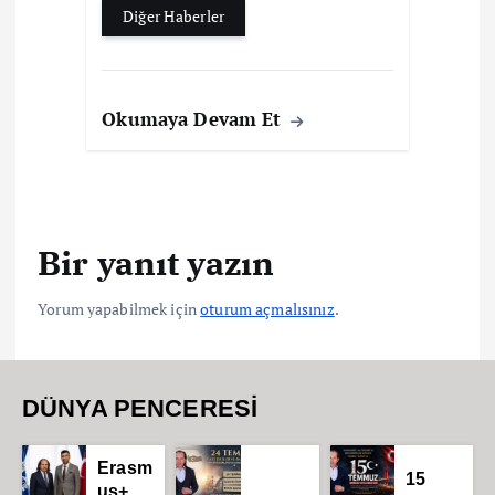
Diğer Haberler
Okumaya Devam Et
Bir yanıt yazın
Yorum yapabilmek için
oturum açmalısınız
.
DÜNYA PENCERESİ
Erasm
15
us+