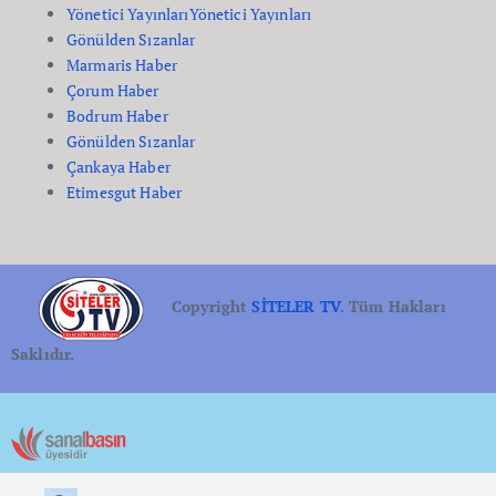
Yönetici Yayınları
Yönetici Yayınları
Gönülden Sızanlar
Marmaris Haber
Çorum Haber
Bodrum Haber
Gönülden Sızanlar
Çankaya Haber
Etimesgut Haber
Copyright
SİTELER TV
. Tüm Hakları
Saklıdır.