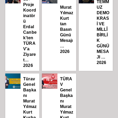
TEMM
Proje
Murat
UZ
Koord
Yılmaz
DEMO
inatör
Kurt
KRAS
ü
tan
İ VE
Erdal
Basın
MİLLÎ
Canbe
Günü
BİRLİ
k’ten
Mesajı
K
TÜRA
…
GÜNÜ
V’a
2026
MESA
Ziyare
JI …
t…
2026
2026
Türav
TÜRA
Genel
V
Başka
Genel
nı
Başka
Murat
nı
Yılmaz
Murat
Kurt
Yılmaz
Kurba
Kurt