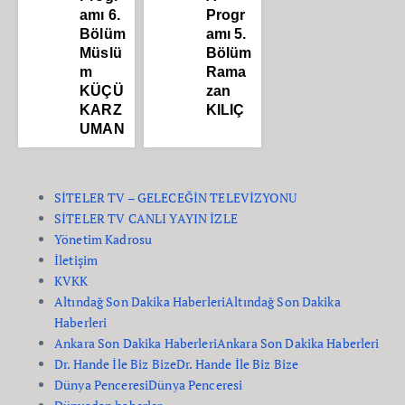
amı 6.
Progr
Bölüm
amı 5.
Müslü
Bölüm
m
Rama
KÜÇÜ
zan
KARZ
KILIÇ
UMAN
SİTELER TV – GELECEĞİN TELEVİZYONU
SİTELER TV CANLI YAYIN İZLE
Yönetim Kadrosu
İletişim
KVKK
Altındağ Son Dakika Haberleri
Altındağ Son Dakika
Haberleri
Ankara Son Dakika Haberleri
Ankara Son Dakika Haberleri
Dr. Hande İle Biz Bize
Dr. Hande İle Biz Bize
Dünya Penceresi
Dünya Penceresi