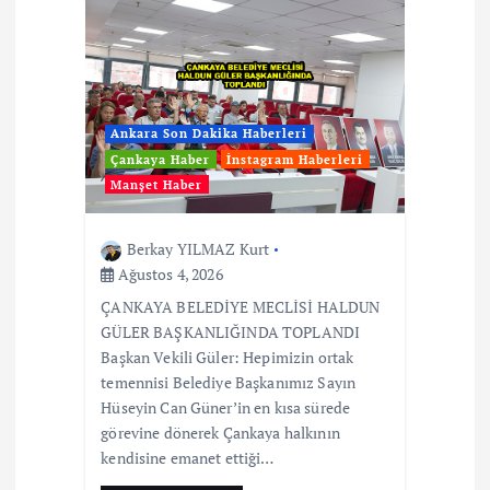
Ankara Son Dakika Haberleri
Çankaya Haber
İnstagram Haberleri
Manşet Haber
Berkay YILMAZ Kurt
Ağustos 4, 2026
ÇANKAYA BELEDİYE MECLİSİ HALDUN
GÜLER BAŞKANLIĞINDA TOPLANDI
Başkan Vekili Güler: Hepimizin ortak
temennisi Belediye Başkanımız Sayın
Hüseyin Can Güner’in en kısa sürede
görevine dönerek Çankaya halkının
kendisine emanet ettiği…