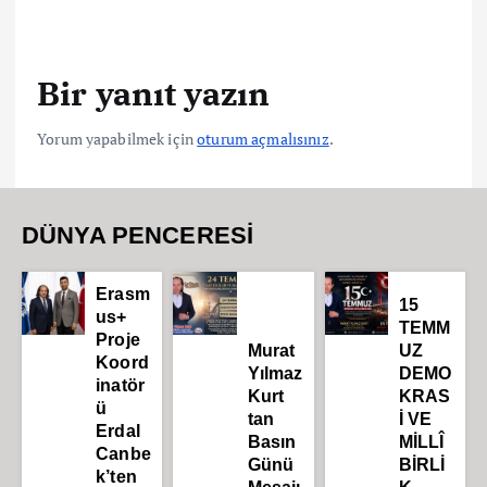
Bir yanıt yazın
Yorum yapabilmek için
oturum açmalısınız
.
DÜNYA PENCERESİ
Erasm
15
us+
TEMM
Proje
Murat
UZ
Koord
Yılmaz
DEMO
inatör
Kurt
KRAS
ü
tan
İ VE
Erdal
Basın
MİLLÎ
Canbe
Günü
BİRLİ
k’ten