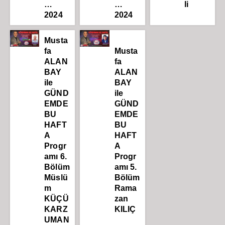
…
…
li
2024
2024
Musta
fa
Musta
ALAN
fa
BAY
ALAN
ile
BAY
GÜND
ile
EMDE
GÜND
BU
EMDE
HAFT
BU
A
HAFT
Progr
A
amı 6.
Progr
Bölüm
amı 5.
Müslü
Bölüm
m
Rama
KÜÇÜ
zan
KARZ
KILIÇ
UMAN