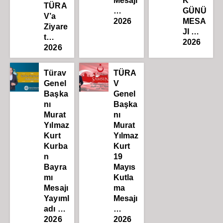
Mesajı
K
TÜRA
…
GÜNÜ
V’a
2026
MESA
Ziyare
JI …
t…
2026
2026
Türav
TÜRA
Genel
V
Başka
Genel
nı
Başka
Murat
nı
Yılmaz
Murat
Kurt
Yılmaz
Kurba
Kurt
n
19
Bayra
Mayıs
mı
Kutla
Mesajı
ma
Yayıml
Mesajı
adı …
…
2026
2026