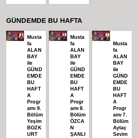
GÜNDEMDE BU HAFTA
Musta
Musta
fa
fa
Musta
ALAN
ALAN
fa
BAY
BAY
ALAN
ile
ile
BAY
GÜND
GÜND
ile
EMDE
EMDE
GÜND
BU
BU
EMDE
HAFT
HAFT
BU
A
A
HAFT
Progr
Progr
A
amı 9.
amı 8.
Progr
Bölüm
Bölüm
amı 7.
Yeşim
ÖZCA
Bölüm
BOZK
N
Aytaç
URT
ŞANLI
Sevim