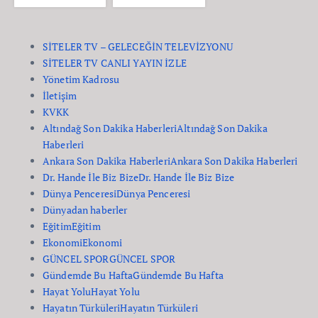
SİTELER TV – GELECEĞİN TELEVİZYONU
SİTELER TV CANLI YAYIN İZLE
Yönetim Kadrosu
İletişim
KVKK
Altındağ Son Dakika Haberleri
Altındağ Son Dakika
Haberleri
Ankara Son Dakika Haberleri
Ankara Son Dakika Haberleri
Dr. Hande İle Biz Bize
Dr. Hande İle Biz Bize
Dünya Penceresi
Dünya Penceresi
Dünyadan haberler
Eğitim
Eğitim
Ekonomi
Ekonomi
GÜNCEL SPOR
GÜNCEL SPOR
Gündemde Bu Hafta
Gündemde Bu Hafta
Hayat Yolu
Hayat Yolu
Hayatın Türküleri
Hayatın Türküleri