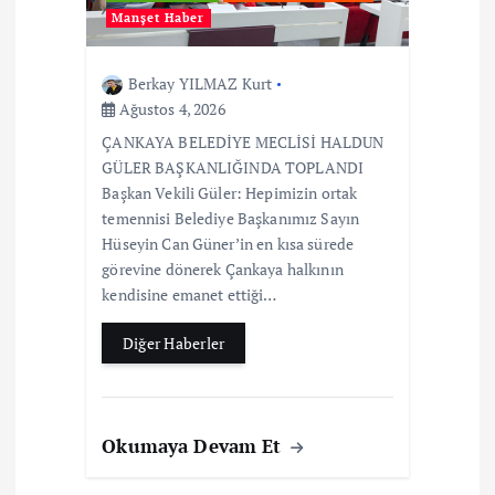
Manşet Haber
Berkay YILMAZ Kurt
Ağustos 4, 2026
ÇANKAYA BELEDİYE MECLİSİ HALDUN
GÜLER BAŞKANLIĞINDA TOPLANDI
Başkan Vekili Güler: Hepimizin ortak
temennisi Belediye Başkanımız Sayın
Hüseyin Can Güner’in en kısa sürede
görevine dönerek Çankaya halkının
kendisine emanet ettiği…
Diğer Haberler
Okumaya Devam Et