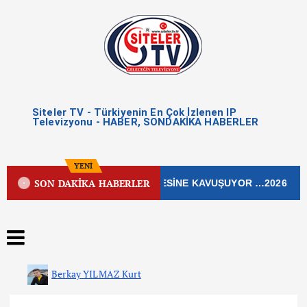
Siteler TV - Türkiyenin En Çok İzlenen IP
Televizyonu - HABER, SONDAKİKA HABERLER
YENİ
SON DAKİKA HABERLER
İŞLEK CADDESİ YENİ ÇEHRESİNE KAVUŞUYOR …2026
Berkay YILMAZ Kurt