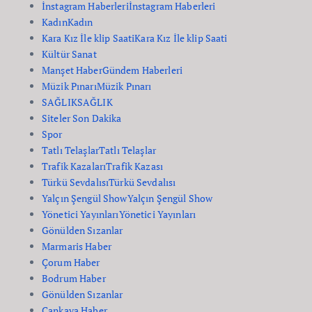
İnstagram Haberleri
İnstagram Haberleri
Kadın
Kadın
Kara Kız İle klip Saati
Kara Kız İle klip Saati
Kültür Sanat
Manşet Haber
Gündem Haberleri
Müzik Pınarı
Müzik Pınarı
SAĞLIK
SAĞLIK
Siteler Son Dakika
Spor
Tatlı Telaşlar
Tatlı Telaşlar
Trafik Kazaları
Trafik Kazası
Türkü Sevdalısı
Türkü Sevdalısı
Yalçın Şengül Show
Yalçın Şengül Show
Yönetici Yayınları
Yönetici Yayınları
Gönülden Sızanlar
Marmaris Haber
Çorum Haber
Bodrum Haber
Gönülden Sızanlar
Çankaya Haber