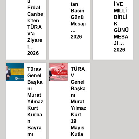
ü
tan
İ VE
Erdal
Basın
MİLLÎ
Canbe
Günü
BİRLİ
k’ten
Mesajı
K
TÜRA
…
GÜNÜ
V’a
2026
MESA
Ziyare
JI …
t…
2026
2026
Türav
TÜRA
Genel
V
Başka
Genel
nı
Başka
Murat
nı
Yılmaz
Murat
Kurt
Yılmaz
Kurba
Kurt
n
19
Bayra
Mayıs
mı
Kutla