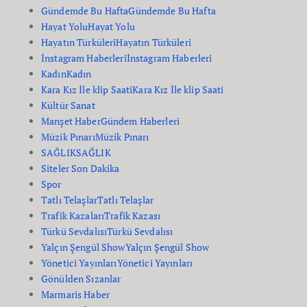
Gündemde Bu Hafta
Gündemde Bu Hafta
Hayat Yolu
Hayat Yolu
Hayatın Türküleri
Hayatın Türküleri
İnstagram Haberleri
İnstagram Haberleri
Kadın
Kadın
Kara Kız İle klip Saati
Kara Kız İle klip Saati
Kültür Sanat
Manşet Haber
Gündem Haberleri
Müzik Pınarı
Müzik Pınarı
SAĞLIK
SAĞLIK
Siteler Son Dakika
Spor
Tatlı Telaşlar
Tatlı Telaşlar
Trafik Kazaları
Trafik Kazası
Türkü Sevdalısı
Türkü Sevdalısı
Yalçın Şengül Show
Yalçın Şengül Show
Yönetici Yayınları
Yönetici Yayınları
Gönülden Sızanlar
Marmaris Haber