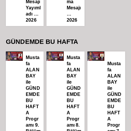
Mesajı
ma
Yayıml
Mesajı
adı …
…
2026
2026
GÜNDEMDE BU HAFTA
Musta
Musta
fa
fa
Musta
ALAN
ALAN
fa
BAY
BAY
ALAN
ile
ile
BAY
GÜND
GÜND
ile
EMDE
EMDE
GÜND
BU
BU
EMDE
HAFT
HAFT
BU
A
A
HAFT
Progr
Progr
A
amı 9.
amı 8.
Progr