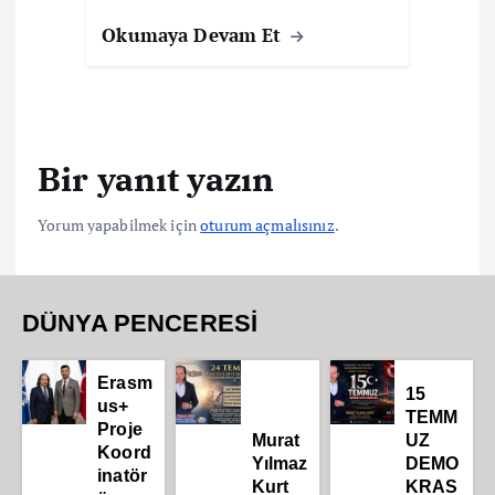
Okumaya Devam Et
Bir yanıt yazın
Yorum yapabilmek için
oturum açmalısınız
.
DÜNYA PENCERESİ
Erasm
15
us+
TEMM
Proje
Murat
UZ
Koord
Yılmaz
DEMO
inatör
Kurt
KRAS