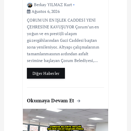
Berkay YILMAZ Kurt
Ağustos 6, 2026
ÇORUM UN EN İŞLEK CADDESİ YENİ
ÇEHRESİNE KAVUŞUYOR Çorum’un en
yoğun ve en prestijli ulaşım
güzergâhlarından Gazi Caddesi baştan
sona yenileniyor. Altyapı çalışmalarının
tamamlanmasının ardından asfalt
serimine başlayan Çorum Belediyesi,…
Diğer Haberler
Okumaya Devam Et