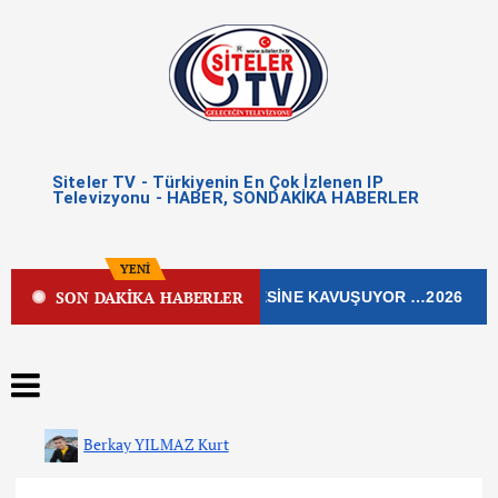
Siteler TV - Türkiyenin En Çok İzlenen IP
Televizyonu - HABER, SONDAKİKA HABERLER
YENİ
SON DAKİKA HABERLER
İŞLEK CADDESİ YENİ ÇEHRESİNE KAVUŞUYOR …2026
Berkay YILMAZ Kurt