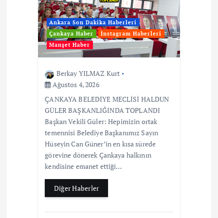
Ankara Son Dakika Haberleri
Çankaya Haber
İnstagram Haberleri
Manşet Haber
Berkay YILMAZ Kurt
Ağustos 4, 2026
ÇANKAYA BELEDİYE MECLİSİ HALDUN
GÜLER BAŞKANLIĞINDA TOPLANDI
Başkan Vekili Güler: Hepimizin ortak
temennisi Belediye Başkanımız Sayın
Hüseyin Can Güner’in en kısa sürede
görevine dönerek Çankaya halkının
kendisine emanet ettiği…
Diğer Haberler