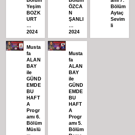
Bölüm
Bölüm
amı 7.
Yeşim
ÖZCA
Bölüm
BOZK
N
Aytaç
URT
ŞANLI
Sevim
…
…
li
2024
2024
Musta
fa
Musta
ALAN
fa
BAY
ALAN
ile
BAY
GÜND
ile
EMDE
GÜND
BU
EMDE
HAFT
BU
A
HAFT
Progr
A
amı 6.
Progr
Bölüm
amı 5.
Müslü
Bölüm