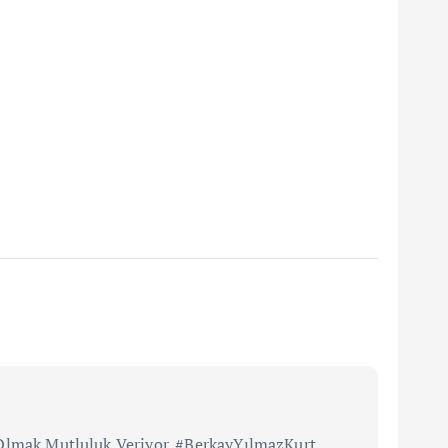
i Olmak Mutluluk Veriyor. #BerkayYılmazKurt