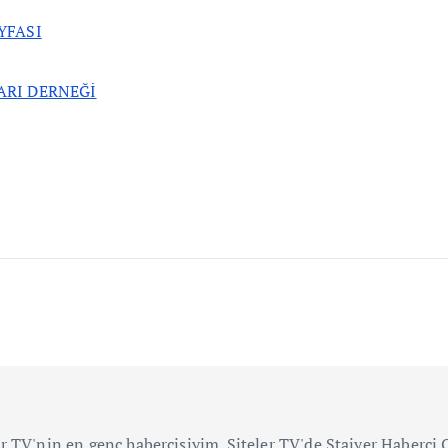
YFASI
ARI DERNEĞİ
r TV'nin en genç habercisiyim. Siteler TV'de Stajyer Haberc