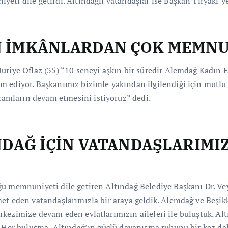
ti dile getirdi. Altındağlı vatandaşlar ise Başkan Tiryaki’ye 
N İMKÂNLARDAN ÇOK MEMN
uriye Oflaz (35) “10 seneyi aşkın bir süredir Alemdağ Kadın E
m ediyor. Başkanımız bizimle yakından ilgilendiği için mutlu 
amların devam etmesini istiyoruz” dedi.
NDAĞ İÇİN VATANDAŞLARIMI
ğu memnuniyeti dile getiren Altındağ Belediye Başkanı Dr. V
met eden vatandaşlarımızla bir araya geldik. Alemdağ ve Beş
ezimize devam eden evlatlarımızın aileleri ile buluştuk. Altın
. Her buluşma, Altındağ’ın güçlü dayanışma ruhunu bir kez dah