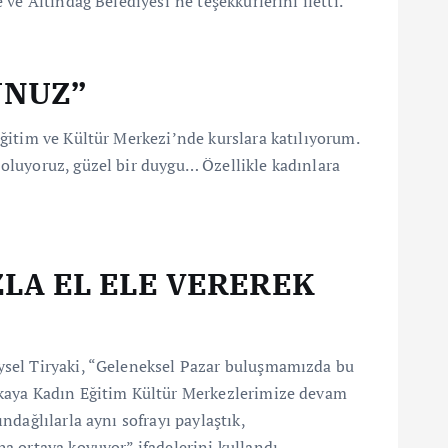
ve Altındağ Belediyesi’ne teşekkürlerini iletti.
UNUZ”
ğitim ve Kültür Merkezi’nde kurslara katılıyorum.
oluyoruz, güzel bir duygu… Özellikle kadınlara
ZLA EL ELE VEREREK
eysel Tiryaki, “Geleneksel Pazar buluşmamızda bu
ikkaya Kadın Eğitim Kültür Merkezlerimize devam
dağlılarla aynı sofrayı paylaştık,
a ortaya koyuyor” ifadelerini kullandı.