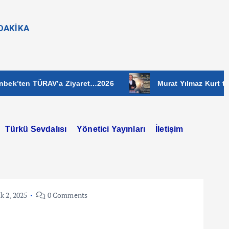
NDAKİKA
 TÜRAV’a Ziyaret…2026
Murat Yılmaz Kurt tan Basın
Türkü Sevdalısı
Yönetici Yayınları
İletişim
ık 2, 2025
0 Comments