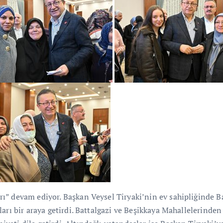
rı” devam ediyor. Başkan Veysel Tiryaki’nin ev sahipliğinde 
arı bir araya getirdi. Battalgazi ve Beşikkaya Mahallelerinde