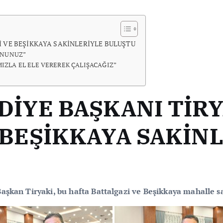
 VE BEŞİKKAYA SAKİNLERİYLE BULUŞTU
MNUNUZ”
IZLA EL ELE VEREREK ÇALIŞACAĞIZ”
DİYE BAŞKANI TİRY
 BEŞİKKAYA SAKİN
şkan Tiryaki, bu hafta Battalgazi ve Beşikkaya mahalle sa