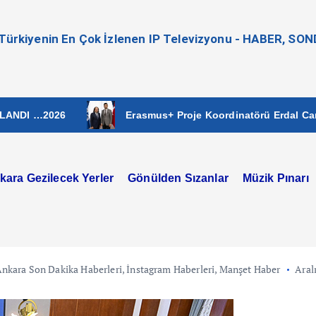
- Türkiyenin En Çok İzlenen IP Televizyonu - HABER, SO
2026
Erasmus+ Proje Koordinatörü Erdal Canbek’ten
kara Gezilecek Yerler
Gönülden Sızanlar
Müzik Pınarı
nkara Son Dakika Haberleri
,
İnstagram Haberleri
,
Manşet Haber
Aral