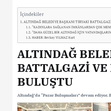
İçindekiler
ALTINDAĞ BELEDİYE BAŞKANI TİRYAKİ BATTALGAZİ
“KADINLARA SAĞLANAN İMKÂNLARDAN ÇOK ME
“DAHA GÜZEL BİR ALTINDAĞ İÇİN VATANDAŞLARIM
HABER: Berkay YILMAZ Kurt
ALTINDAĞ BELE
BATTALGAZİ VE
BULUŞTU
Altındağ’da “Pazar Buluşmaları” devam ediyor. Ba