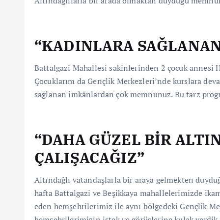
Altındağlılarla bir arada olmaktan duyduğu memnuniye
“KADINLARA SAĞLANA
Battalgazi Mahallesi sakinlerinden 2 çocuk annesi H
Çocuklarım da Gençlik Merkezleri’nde kurslara deva
sağlanan imkânlardan çok memnunuz. Bu tarz progr
“DAHA GÜZEL BİR ALTI
ÇALIŞACAĞIZ”
Altındağlı vatandaşlarla bir araya gelmekten duydu
hafta Battalgazi ve Beşikkaya mahallelerimizde ika
eden hemşehrilerimiz ile aynı bölgedeki Gençlik Merk
hemşehrilerimizin istek ve görüşlerine kulak verdik