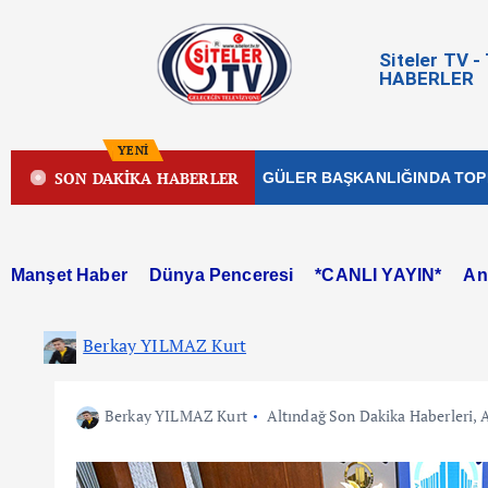
Siteler TV 
HABERLER
YENİ
SON DAKİKA HABERLER
EDİYE MECLİSİ HALDUN GÜLER BAŞKANLIĞINDA TOPLANDI …
Manşet Haber
Dünya Penceresi
*CANLI YAYIN*
An
Berkay YILMAZ Kurt
Berkay YILMAZ Kurt
Altındağ Son Dakika Haberleri
,
A